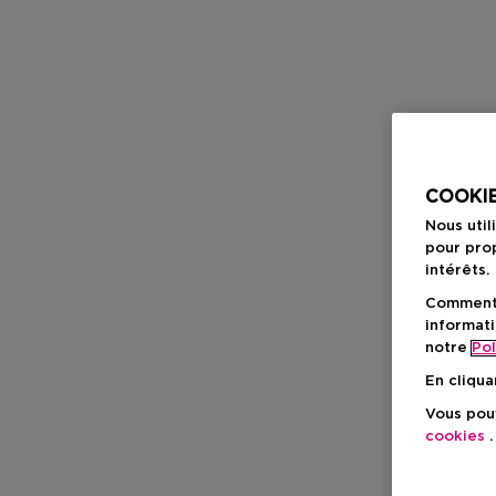
COOKIE
Nous util
pour prop
intérêts.
Comment f
informati
notre
Pol
En cliqua
Vous pouv
cookies
.