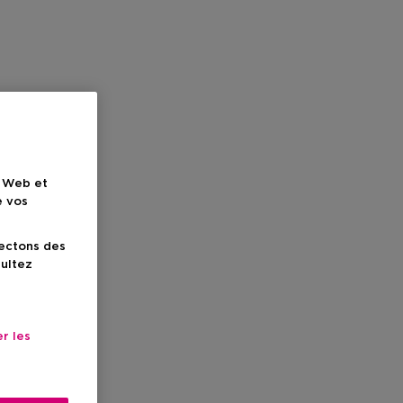
e Web et
e vos
lectons des
sultez
r les