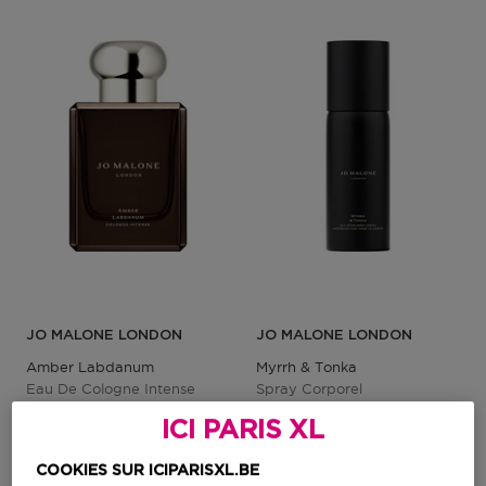
JO MALONE LONDON
JO MALONE LONDON
Amber Labdanum
Myrrh & Tonka
Eau De Cologne Intense
Spray Corporel
ICI PARIS XL
COOKIES SUR ICIPARISXL.BE