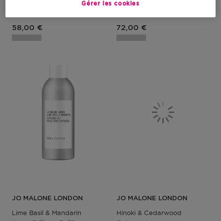
Gérer les cookies
58,00 €
72,00 €
JO MALONE LONDON
JO MALONE LONDON
Lime Basil & Mandarin
Hinoki & Cedarwood