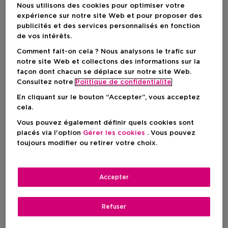
A Partir De
145,00 €
58,00 €
Nous utilisons des cookies pour optimiser votre
expérience sur notre site Web et pour proposer des
publicités et des services personnalisés en fonction
de vos intérêts.
Comment fait-on cela ? Nous analysons le trafic sur
notre site Web et collectons des informations sur la
façon dont chacun se déplace sur notre site Web.
Consultez notre
Politique de confidentialite
En cliquant sur le bouton “Accepter”, vous acceptez
cela.
Vous pouvez également définir quels cookies sont
placés via l'option
Gérer les cookies
. Vous pouvez
toujours modifier ou retirer votre choix.
Accepter
JO MALONE LONDON
JO MALONE LONDON
Cyprus & Grapevine
English Pear & Freesia
Spray Pour Le Corps
Home Diffuser Refill
Refuser