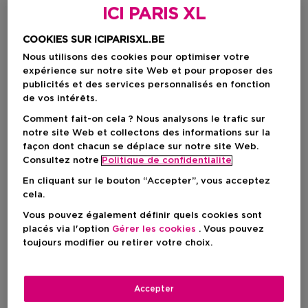
ICI PARIS XL
COOKIES SUR ICIPARISXL.BE
Nous utilisons des cookies pour optimiser votre
expérience sur notre site Web et pour proposer des
publicités et des services personnalisés en fonction
de vos intérêts.
Comment fait-on cela ? Nous analysons le trafic sur
notre site Web et collectons des informations sur la
façon dont chacun se déplace sur notre site Web.
Choisissez votre format
Consultez notre
Politique de confidentialite
30 ML
En stock
En cliquant sur le bouton “Accepter”, vous acceptez
cela.
30 ML
50 ML
100 ML
Vous pouvez également définir quels cookies sont
Prix promotionnel
Prix promotionnel
Prix promotio
41,65 €
55,25 €
76,50 €
placés via l'option
Gérer les cookies
. Vous pouvez
49,00 €
65,00 €
90,00 €
toujours modifier ou retirer votre choix.
Prix promotionnel
41,65 €
Accepter
Prix de vente conseillé
49,00 €
-15%