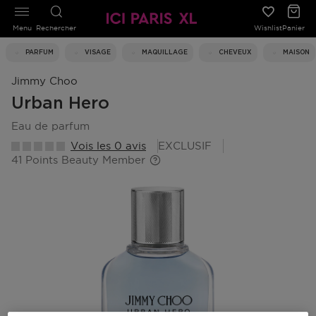
Menu
Rechercher
Wishlist
Panier
PARFUM
VISAGE
MAQUILLAGE
CHEVEUX
MAISON
Jimmy Choo
Urban Hero
eau de parfum
Vois les 0 avis
EXCLUSIF
41 Points Beauty Member