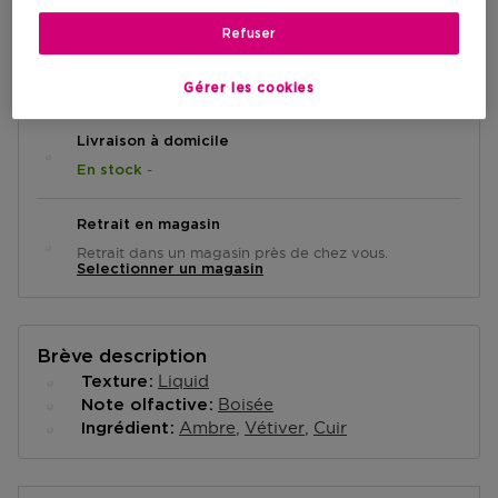
Refuser
AJOUTER AU PANIER
Gérer les cookies
Livraison à domicile
-
En stock
Retrait en magasin
Retrait dans un magasin près de chez vous.
Selectionner un magasin
Brève description
Liquid
Texture
Boisée
Note olfactive
Ambre
Vétiver
Cuir
Ingrédient