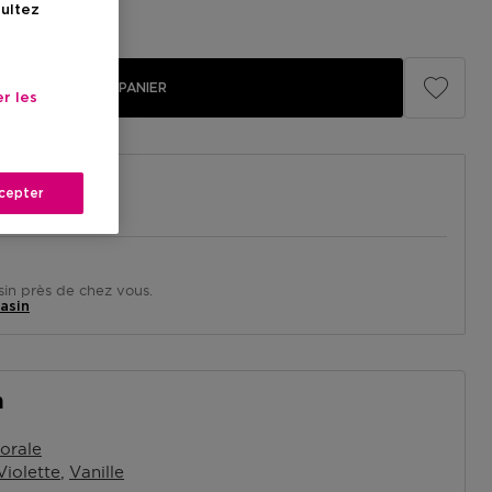
illé
33,99 €
sultez
AJOUTER AU PANIER
r les
cepter
in près de chez vous.
asin
n
lorale
Violette
Vanille