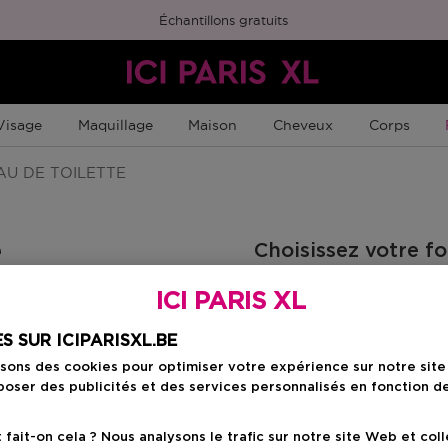
Échantillons gratuits
Visage
Maquillage
Maison
Cheveux
Corps
U DE TOILETTE
e
Choisissez votre f
ICI PARIS XL
50 ML
Prix promotion
29,91 €
S SUR ICIPARISXL.BE
33,99 €
isons des cookies pour optimiser votre expérience sur notre sit
oser des publicités et des services personnalisés en fonction d
Prix promot
29,91 €
ait-on cela ? Nous analysons le trafic sur notre site Web et col