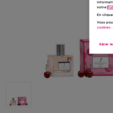
informati
notre
Pol
En cliqua
Vous pouv
cookies
.
Gérer l