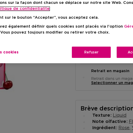
Prix de vente conse
-12%
ons sur la façon dont chacun se déplace sur notre site Web. Con
itique de confidentialite
nt sur le bouton “Accepter”, vous acceptez cela.
ez également définir quels cookies sont placés via l'option
Gére
 Vous pouvez toujours modifier ou retirer votre choix.
Livraison à domicile
es cookies
Refuser
Ac
-
En stock
Retrait en magasin
Retrait dans un magas
Selectionner un mag
Brève descriptio
Liquid
Texture
F
Note olfactive
Rose
Ingrédient