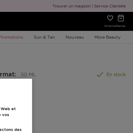
Emballage cadeau gratuit
Trouver un magasin
Service Clientèle
Wishlist
Panier
Promotion À Durée Limitée
Promotions
Sun & Tan
Nouveau
More Beauty
ormat
:
50 ML
En stock
nel
e Web et
e vos
ionnel
lectons des