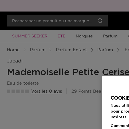
Promotion À Durée Limitée
Promotion À Durée Limitée
SUMMER SEEKER
ÉTÉ
Marques
Parfum
Home
Parfum
Parfum Enfant
Parfum
EA
Jacadi
Mademoiselle Petite Ceris
eau de toilette
Vois les 0 avis
29 Points Beauty Member
COOKIE
Nous util
pour prop
intérêts.
Comment f