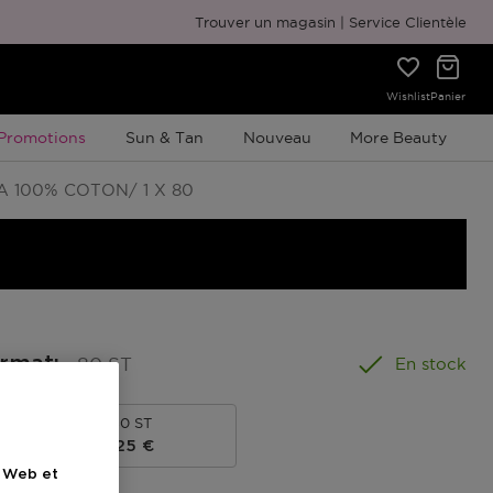
Emballage cadeau gratuit
Trouver un magasin
Service Clientèle
Wishlist
Panier
Promotion À Durée Limitée
Promotions
Sun & Tan
Nouveau
More Beauty
 100% COTON/ 1 X 80
ormat
:
80 ST
En stock
240 ST
Prix du produit
5,25 €
e Web et