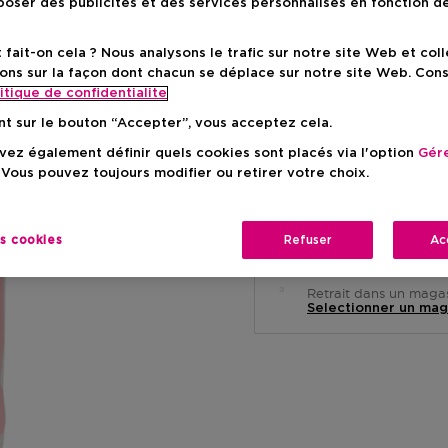
oser des publicités et des services personnalisés en fonction d
Prix du prod
2,10 €
ait-on cela ? Nous analysons le trafic sur notre site Web et col
ons sur la façon dont chacun se déplace sur notre site Web. Con
itique de confidentialite
nt sur le bouton “Accepter”, vous acceptez cela.
ez également définir quels cookies sont placés via l'option
Gére
 Vous pouvez toujours modifier ou retirer votre choix.
Livraison à domicile
-
En stock
es cookies
Refuser
Ac
Retrait en magasin
Retrait dans un magas
Selectionner un mag