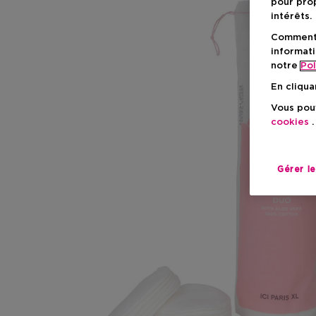
pour prop
intérêts.
Comment f
informati
notre
Pol
En cliqua
Vous pouv
cookies
.
Gérer l