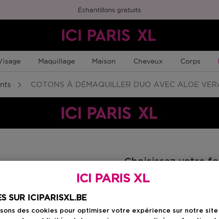
Échantillons gratuits
Visage
Maquillage
Maison
Cheveux
Corps
nts
COTONS À DÉMAQUILLER DUO AVEC ALOE VERA
Choisissez votre f
ICI PARIS XL
 x 80
80 ST
auty Member
S SUR ICIPARISXL.BE
Prix du produit
2,10 €
isons des cookies pour optimiser votre expérience sur notre sit