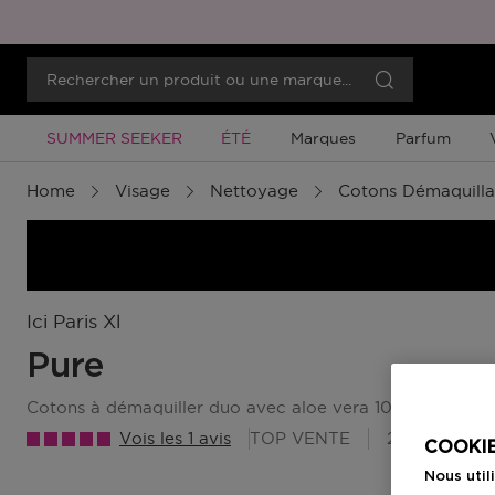
Promotion À Durée Limitée
Promotion À Durée Limitée
SUMMER SEEKER
ÉTÉ
Marques
Parfum
Home
Visage
Nettoyage
Cotons Démaquilla
Ici Paris Xl
Pure
cotons à démaquiller duo avec aloe vera 100% coton/ 1
Vois les 1 avis
TOP VENTE
2 Points Be
COOKIE
Nous util