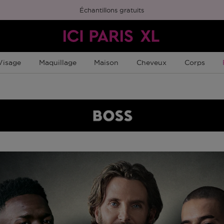
Échantillons gratuits
Visage
Maquillage
Maison
Cheveux
Corps