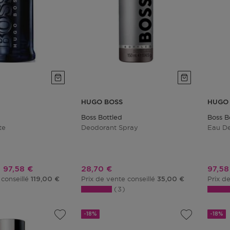
HUGO BOSS
HUGO
Boss Bottled
Boss B
te
Deodorant Spray
Eau De
Prix promotionnel
Prix promotionnel
Prix 
97,58 €
28,70 €
97,58
 conseillé
Prix de vente conseillé
Prix d
119,00 €
35,00 €
3
-18%
-18%