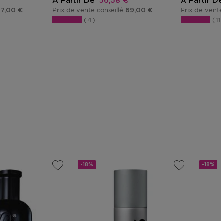
omotionnel
Prix promotionnel
A Partir De
56,58 €
A Partir D
Prix de vente conseillé
Prix de vent
97,00 €
69,00 €
4
1
s
-18%
-18%