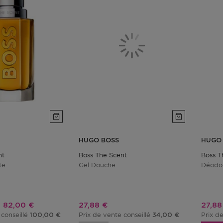
HUGO BOSS
HUGO
nt
Boss The Scent
Boss T
te
Gel Douche
Déodo
Prix promotionnel
Prix promotionnel
Prix 
82,00 €
27,88 €
27,88
 conseillé
Prix de vente conseillé
Prix d
100,00 €
34,00 €