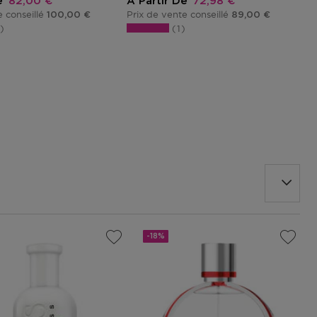
Prix promotionnel
Prix promotionnel
P
e
82,00 €
A Partir De
72,98 €
e conseillé
Prix de vente conseillé
P
100,00 €
89,00 €
1
1
-18%