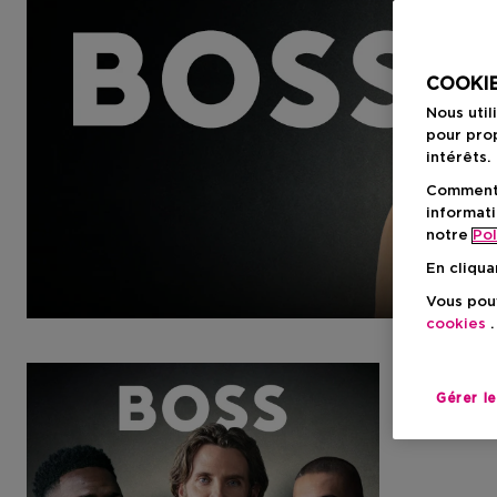
COOKIE
Nous util
pour prop
intérêts.
Comment f
informati
notre
Pol
En cliqua
Vous pouv
cookies
.
Gérer l