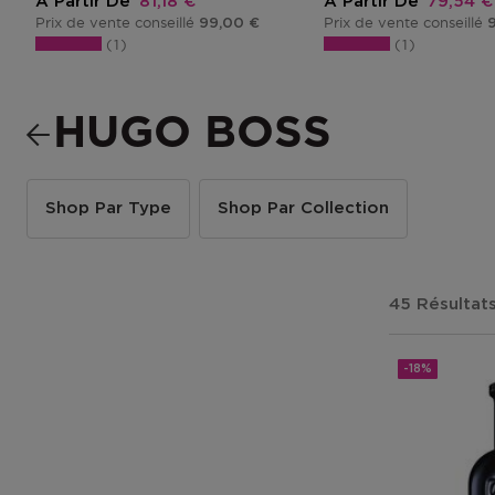
Prix promotionnel
Prix pr
A Partir De
81,18 €
A Partir De
79,54 €
Prix de vente conseillé
Prix de vente conseillé
99,00 €
1
1
HUGO BOSS
Shop Par Type
Shop Par Collection
45 Résultat
-18%