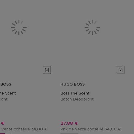
 BOSS
HUGO BOSS
he Scent
Boss The Scent
rant
Bâton Déodorant
promotionnel
Prix promotionnel
 €
27,88 €
e vente conseillé
Prix de vente conseillé
34,00 €
34,00 €