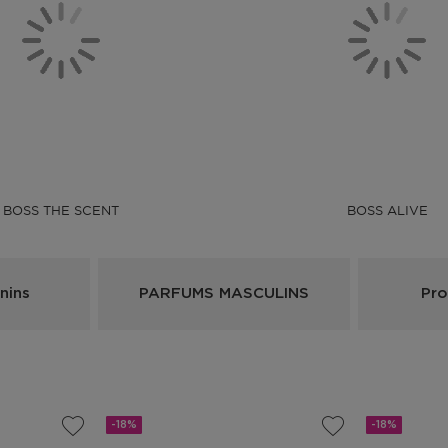
BOSS THE SCENT
BOSS ALIVE
nins
PARFUMS MASCULINS
Pro
-18%
-18%