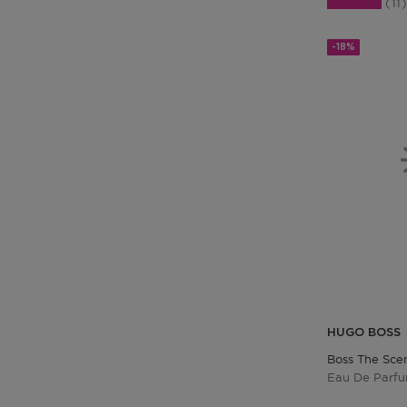
11
-18%
HUGO BOSS
Boss The Sce
Eau De Parf