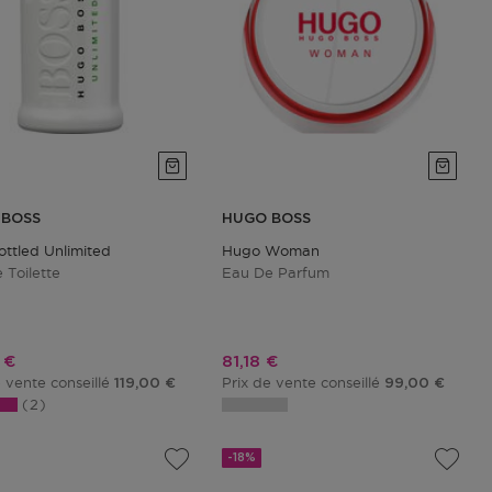
 BOSS
HUGO BOSS
ottled Unlimited
Hugo Woman
 Toilette
Eau De Parfum
promotionnel
Prix promotionnel
 €
81,18 €
e vente conseillé
Prix de vente conseillé
119,00 €
99,00 €
2
-18%