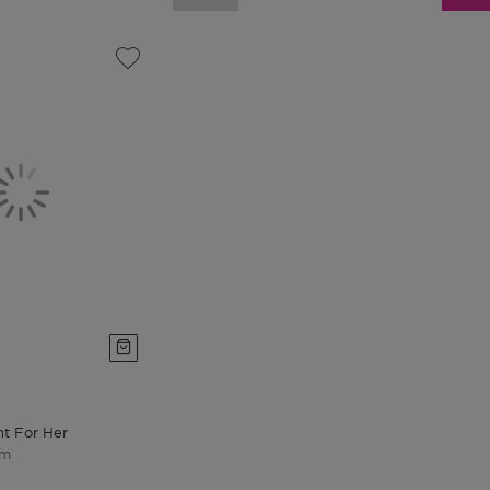
nt For Her
um