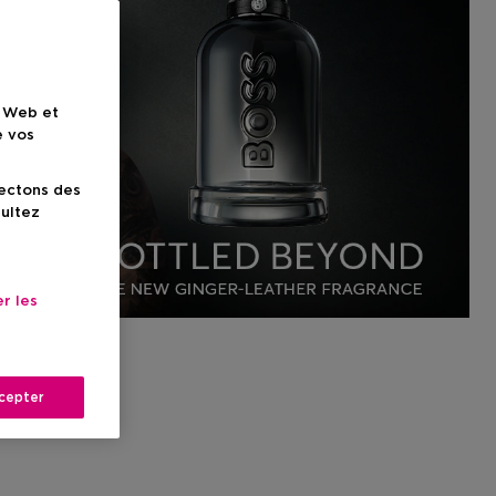
e Web et
e vos
lectons des
sultez
r les
cepter