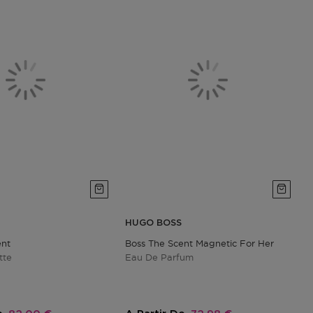
HUGO BOSS
ent
Boss The Scent Magnetic For Her
B
tte
Eau De Parfum
E