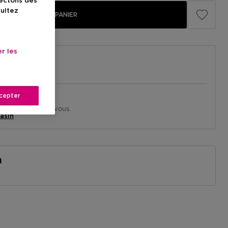
lectons des
sultez
AJOUTER AU PANIER
r les
cepter
in près de chez vous.
asin
n