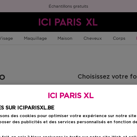
Échantillons gratuits
Visage
Maquillage
Maison
Cheveux
Corps
uo
Choisissez votre f
2 ST
ICI PARIS XL
30,00 €
S SUR ICIPARISXL.BE
isons des cookies pour optimiser votre expérience sur notre sit
30,00 €
oser des publicités et des services personnalisés en fonction d