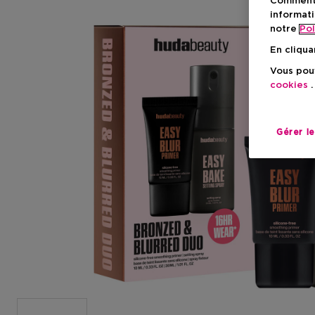
Comment f
informati
notre
Pol
En cliqua
Vous pouv
cookies
.
Gérer l