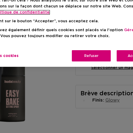
ait-on cela ? Nous analysons le trafic sur notre site Web et col
ons sur la façon dont chacun se déplace sur notre site Web. Con
itique de confidentialite
nt sur le bouton “Accepter”, vous acceptez cela.
ez également définir quels cookies sont placés via l'option
Gére
Livraison à domicile
 Vous pouvez toujours modifier ou retirer votre choix.
-
En stock
es cookies
Refuser
Ac
Retrait en magasin
Retrait dans un magas
Selectionner un mag
Brève descriptio
Glowy
Finis