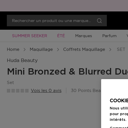
Promotion À Durée Limitée
Promotion À Durée Limitée
SUMMER SEEKER
ÉTÉ
Marques
Parfum
Home
Maquillage
Coffrets Maquillage
SET
Huda Beauty
Mini Bronzed & Blurred D
set
Vois les 0 avis
30 Points Beauty Member
COOKIE
Nous util
pour prop
intérêts.