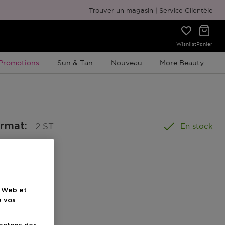
Emballage cadeau gratuit
Trouver un magasin
Service Clientèle
Wishlist
Panier
Promotion À Durée Limitée
Promotions
Sun & Tan
Nouveau
More Beauty
ormat
:
2 ST
En stock
e Web et
e vos