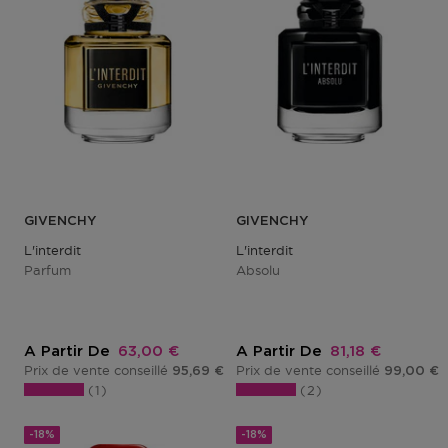
GIVENCHY
GIVENCHY
L'interdit
L'interdit
Parfum
Absolu
Prix promotionnel
Prix promotion
A Partir De
63,00 €
A Partir De
81,18 €
Prix de vente conseillé
Prix de vente conseillé
95,69 €
99,00 €
1
2
-18%
-18%