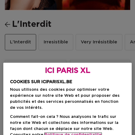
L'Interdit
L'Interdit
Irresistible
Very Irrésistible
A
Filtrer
ICI PARIS XL
COOKIES SUR ICIPARISXL.BE
10 Résultats
Nous utilisons des cookies pour optimiser votre
expérience sur notre site Web et pour proposer des
publicités et des services personnalisés en fonction
-18%
de vos intérêts.
Comment fait-on cela ? Nous analysons le trafic sur
notre site Web et collectons des informations sur la
façon dont chacun se déplace sur notre site Web.
Consultez notre
Politique de confidentialite