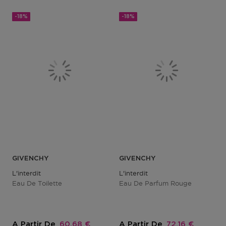
-18%
-18%
GIVENCHY
GIVENCHY
L'interdit
L'interdit
Eau De Toilette
Eau De Parfum Rouge
Prix promotionnel
Prix promotion
A Partir De
60,68 €
A Partir De
72,16 €