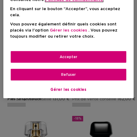
En cliquant sur le bouton “Accepter”, vous acceptez
cela.
Vous pouvez également définir quels cookies sont
placés via l'option
Gérer les cookies
. Vous pouvez
toujours modifier ou retirer votre choix.
GIVENCHY
GIVENCHY
Accepter
L'interdit
L'interdit
Coffret L'interdit Eau De
Coffret L'interdit Eau De
Parfum
Parfum
Refuser
Gérer les cookies
Prix promotionnel
Prix promotionnel
105,44 €
132,84 €
Pas disponible
Prix de vente conseillé
Prix de vente conseillé
131,00 €
162,00 €
-18%