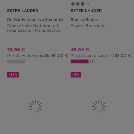
1
ESTÉE LAUDER
ESTÉE LAUDER
Re-Nutriv Intensive Smoothing
Bronze Godess
Crème Mains Hydratante &
Poudre Bronzante
Nourrissante - Mains Sèches
Prix promotionnel
Prix promotionnel
78,96 €
45,05 €
Prix de vente conseillé
Prix de vente conseillé
94,00 €
53,00 €
1
-26%
-15%