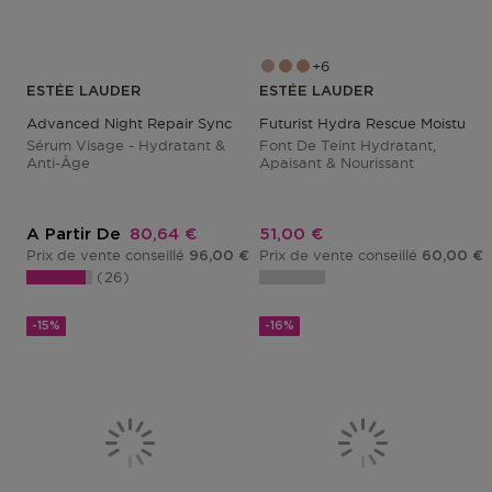
6
ESTÉE LAUDER
ESTÉE LAUDER
Advanced Night Repair Synchronized Multi-Recovery Complex
Futurist Hydra Rescue Moisturiz
Sérum Visage - Hydratant &
Font De Teint Hydratant,
Anti-Âge
Apaisant & Nourissant
Prix promotionnel
Prix promotionnel
A Partir De
80,64 €
51,00 €
Prix de vente conseillé
Prix de vente conseillé
96,00 €
60,00 €
26
-15%
-16%