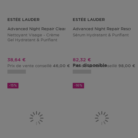
ESTÉE LAUDER
ESTÉE LAUDER
Advanced Night Repair Cleansing Gelée With 15 Amino Acids
Advanced Night Repair Rescue S
Nettoyant Visage - Crème
Sérum Hydratant & Purifiant
Gel Hydratant & Purifiant
Prix promotionnel
Prix promotionnel
38,64 €
82,32 €
Pas disponible
Prix de vente conseillé
Prix de vente conseillé
46,00 €
98,00 €
-15%
-16%