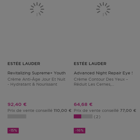
ESTÉE LAUDER
ESTÉE LAUDER
Revitalizing Supreme+ Youth Power Creme Refill
Advanced Night Repair Eye Sup
Crème Anti-Âge Jour Et Nuit
Crème Contour Des Yeux –
- Hydratant & Nourissant
Réduit Les Cernes,
Hydratant & Anti-Âge
Prix promotionnel
Prix promotionnel
92,40 €
64,68 €
Prix de vente conseillé
Prix de vente conseillé
110,00 €
77,00 €
2
-15%
-16%