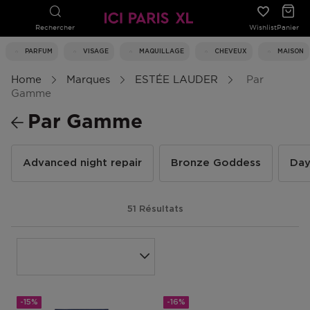
Rechercher
Wishlist
Panier
PARFUM
VISAGE
MAQUILLAGE
CHEVEUX
MAISON
Home
Marques
ESTÉE LAUDER
Par
Gamme
Par Gamme
Advanced night repair
Bronze Goddess
Day
51 Résultats
-15%
-16%