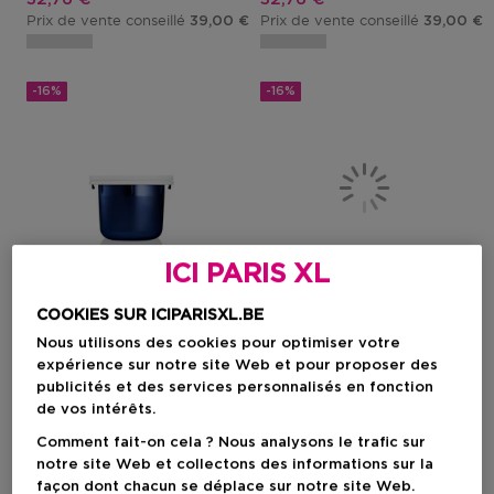
Prix de vente conseillé
Prix de vente conseillé
39,00 €
39,00 €
-16%
-16%
ICI PARIS XL
COOKIES SUR ICIPARISXL.BE
Nous utilisons des cookies pour optimiser votre
ESTÉE LAUDER
ESTÉE LAUDER
expérience sur notre site Web et pour proposer des
publicités et des services personnalisés en fonction
Revitalizing Supreme+ Night Power Bounce Crème Refill
Revitalizing Supreme + Bright P
de vos intérêts.
Crème De Nuit Anti-Âge
Une Crème Hydratante
Avec Collagène
Intensive Qui Améliore
Comment fait-on cela ? Nous analysons le trafic sur
L'apparence De La Peau En
7 Dimensions.
notre site Web et collectons des informations sur la
façon dont chacun se déplace sur notre site Web.