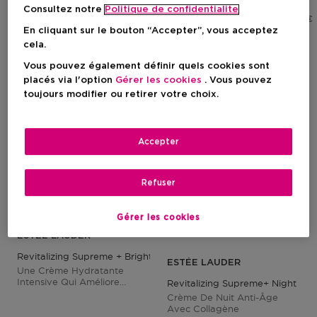
Prix promotionnel
Prix promotionnel
99,96 €
113,40 €
Consultez notre
Politique de confidentialite
Prix de vente conseillé
Prix de vente conseillé
119,00 €
135,00 €
En cliquant sur le bouton “Accepter”, vous acceptez
cela.
-16%
-16%
Vous pouvez également définir quels cookies sont
placés via l'option
Gérer les cookies
. Vous pouvez
toujours modifier ou retirer votre choix.
Accepter
Refuser
Gérer les cookies
ESTÉE LAUDER
Revitalizing Supreme + Bright Power Soft Cream Refill
ESTÉE LAUDER
Une Crème Hydratante
Intensive Qui Améliore
Revitalizing Supreme+ Night P
L'apparence De La Peau En
Crème De Nuit Anti-Âge
7 Dimensions.
Avec Collagène