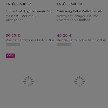
ESTÉE LAUDER
ESTÉE LAUDER
Turbo Lash High Powered Volume + Length Mascara
Cleansing Balm With Lipid-Rich Oi
Mascara - Volume &
Nettoyant Visage - Baume
Allongeant
Hydratant & Purifiant
Prix promotionnel
Prix promotionnel
36,55 €
46,20 €
Prix de vente conseillé
Prix de vente conseillé
43,00 €
55,00 €
-16%