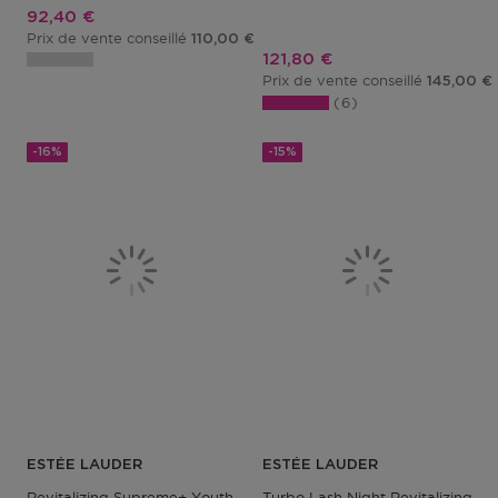
Prix promotionnel
92,40 €
Prix de vente conseillé
110,00 €
Prix promotionnel
121,80 €
Prix de vente conseillé
145,00 €
6
-16%
-15%
ESTÉE LAUDER
ESTÉE LAUDER
Revitalizing Supreme+ Youth Power Creme
Turbo Lash Night Revitalizing S