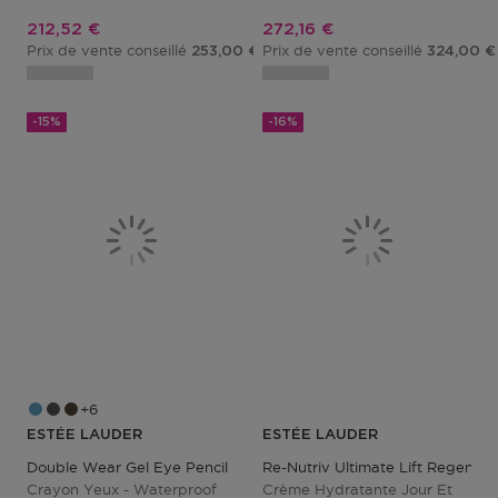
Prix promotionnel
Prix promotionnel
212,52 €
272,16 €
Prix de vente conseillé
Prix de vente conseillé
253,00 €
324,00 €
-15%
-16%
6
ESTÉE LAUDER
ESTÉE LAUDER
Double Wear Gel Eye Pencil
Re-Nutriv Ultimate Lift Regener
Crayon Yeux - Waterproof
Crème Hydratante Jour Et