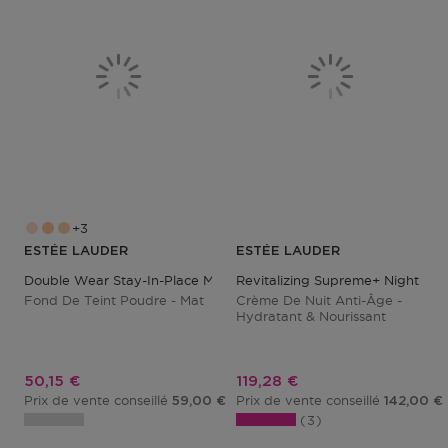
3
ESTÉE LAUDER
ESTÉE LAUDER
Double Wear Stay-In-Place Matte Powder Foundation
Revitalizing Supreme+ Night Int
Fond De Teint Poudre - Mat
Crème De Nuit Anti-Âge -
Hydratant & Nourissant
Prix promotionnel
Prix promotionnel
50,15 €
119,28 €
Prix de vente conseillé
Prix de vente conseillé
59,00 €
142,00 €
3