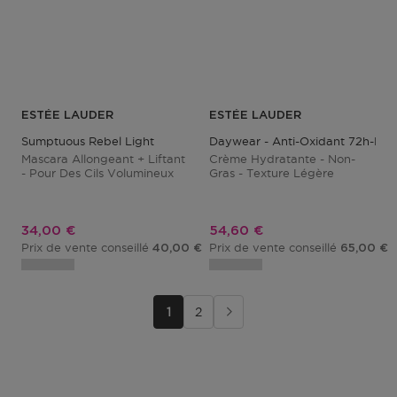
ESTÉE LAUDER
ESTÉE LAUDER
Sumptuous Rebel Light
Daywear - Anti-Oxidant 72h-Hyd
Mascara Allongeant + Liftant
Crème Hydratante - Non-
- Pour Des Cils Volumineux
Gras - Texture Légère
Prix promotionnel
Prix promotionnel
34,00 €
54,60 €
Prix de vente conseillé
Prix de vente conseillé
40,00 €
65,00 €
1
2