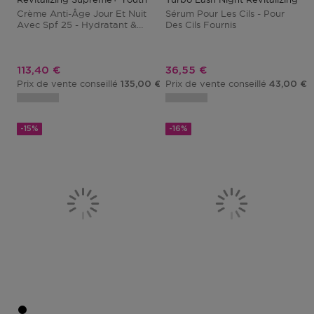
Crème Anti-Âge Jour Et Nuit
Sérum Pour Les Cils - Pour
Avec Spf 25 - Hydratant &
Des Cils Fournis
Nourissant
Prix promotionnel
Prix promotionnel
113,40 €
36,55 €
Prix de vente conseillé
Prix de vente conseillé
135,00 €
43,00 €
-15%
-16%