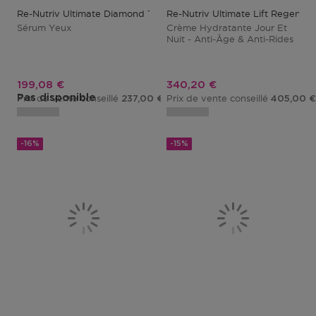
Re-Nutriv Ultimate Diamond Transformative
Re-Nutriv Ultimate Lift Regener
Sérum Yeux
Crème Hydratante Jour Et
Nuit - Anti-Âge & Anti-Rides
Prix promotionnel
Prix promotionnel
199,08 €
340,20 €
Pas disponible
Prix de vente conseillé
Prix de vente conseillé
237,00 €
405,00 €
-16%
-15%