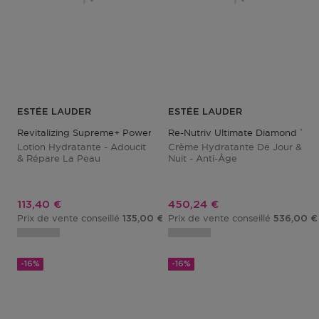
ESTÉE LAUDER
ESTÉE LAUDER
Revitalizing Supreme+ Power Soft Milky Lotion
Re-Nutriv Ultimate Diamond Tra
Lotion Hydratante - Adoucit
Crème Hydratante De Jour &
& Répare La Peau
Nuit - Anti-Âge
Prix promotionnel
Prix promotionnel
113,40 €
450,24 €
Prix de vente conseillé
Prix de vente conseillé
135,00 €
536,00 €
-16%
-16%