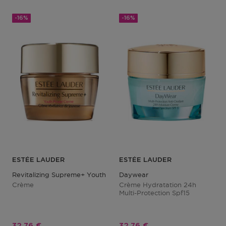
-16%
-16%
ESTÉE LAUDER
ESTÉE LAUDER
Revitalizing Supreme+ Youth Power
Daywear
Crème
Crème Hydratation 24h
Multi-Protection Spf15
Prix promotionnel
Prix promotionnel
32,76 €
32,76 €