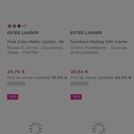
7
ESTÉE LAUDER
ESTÉE LAUDER
Pure Color Matte Lipstick - Refill
Nutritious Melting Soft Creme/m
Rouge À Lèvres - Couvrance
Crème Hydratante - Soyeuse
Totale - Fini Mat
& Nourrissante
Prix promotionnel
Prix promotionnel
29,75 €
38,64 €
Prix de vente conseillé
Prix de vente conseillé
35,00 €
46,00 €
-16%
-16%