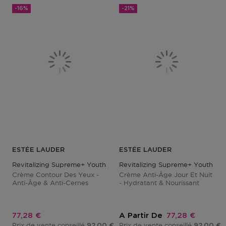
-16%
-21%
ESTÉE LAUDER
ESTÉE LAUDER
Revitalizing Supreme+ Youth Power Eye Balm
Revitalizing Supreme+ Youth P
Crème Contour Des Yeux -
Crème Anti-Âge Jour Et Nuit
Anti-Âge & Anti-Cernes
- Hydratant & Nourissant
Prix promotionnel
Prix promotion
77,28 €
A Partir De
77,28 €
Prix de vente conseillé
Prix de vente conseillé
92,00 €
92,00 €