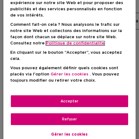
Q By Dolce & Gabbana
expérience sur notre site Web et pour proposer des
publicités et des services personnalisés en fonction
de vos intérêts.
Devotion
Light Blue
Q By Dolce & Gabbana
Comment fait-on cela ? Nous analysons le trafic sur
notre site Web et collectons des informations sur la
façon dont chacun se déplace sur notre site Web.
Consultez notre
Politique de confidentialite
Filtrer
En cliquant sur le bouton “Accepter”, vous acceptez
cela.
2 Résultats
Vous pouvez également définir quels cookies sont
placés via l'option
Gérer les cookies
. Vous pouvez
toujours modifier ou retirer votre choix.
Accepter
Refuser
Gérer les cookies