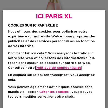
ICI PARIS XL
COOKIES SUR ICIPARISXL.BE
Nous utilisons des cookies pour optimiser votre
expérience sur notre site Web et pour proposer des
publicités et des services personnalisés en fonction
de vos intérêts.
Comment fait-on cela ? Nous analysons le trafic sur
notre site Web et collectons des informations sur la
façon dont chacun se déplace sur notre site Web.
Choisissez votre format
Consultez notre
Politique de confidentialite
En cliquant sur le bouton “Accepter”, vous acceptez
50 ML
En stock
cela.
Vous pouvez également définir quels cookies sont
50 ML
100 ML
placés via l'option
Gérer les cookies
. Vous pouvez
Prix promotionnel
Prix promotionnel
96,94 €
134,43 €
toujours modifier ou retirer votre choix.
114,05 €
158,15 €