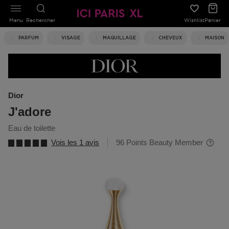
Menu
Rechercher
Wishlist
Panier
PARFUM
VISAGE
MAQUILLAGE
CHEVEUX
MAISON
Dior
J'adore
eau de toilette
Vois les 1 avis
96 Points Beauty Member