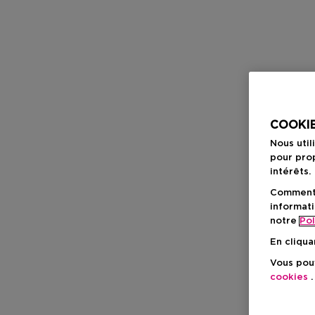
COOKIE
Nous util
pour prop
intérêts.
Comment f
informati
notre
Pol
En cliqua
Vous pouv
cookies
.