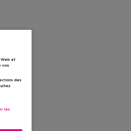
e Web et
e vos
lectons des
sultez
r les