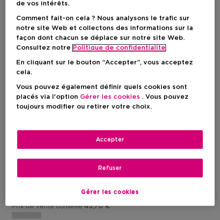
de vos intérêts.
Comment fait-on cela ? Nous analysons le trafic sur
notre site Web et collectons des informations sur la
façon dont chacun se déplace sur notre site Web.
Consultez notre
Politique de confidentialite
En cliquant sur le bouton “Accepter”, vous acceptez
cela.
Vous pouvez également définir quels cookies sont
placés via l'option
Gérer les cookies
. Vous pouvez
toujours modifier ou retirer votre choix.
KÉRASTASE
Accepter
Genesis Fondant Renforçateur
Après-Shampoing Fortifiant
& Anti-Chute
Refuser
Gérer les cookies
Prix promotionnel
37,14 €
Prix de vente conseillé
43,70 €