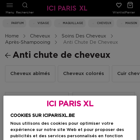
Menu
Rechercher
Wishlist
Panier
PARFUM
VISAGE
MAQUILLAGE
CHEVEUX
MAISON
Home
Cheveux
Soins Des Cheveux
Après-Shampooing
Anti Chute De Cheveux
Anti chute de cheveux
Cheveux abîmés
Cheveux colorés
Cuir chev
Filtrer
ICI PARIS XL
COOKIES SUR ICIPARISXL.BE
1 Résultats
Nous utilisons des cookies pour optimiser votre
expérience sur notre site Web et pour proposer des
publicités et des services personnalisés en fonction
-15%