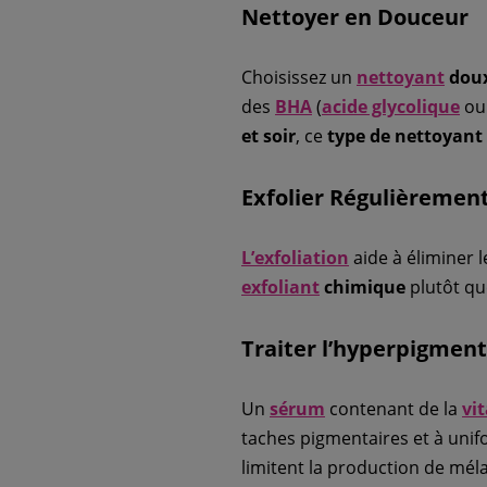
Nettoyer en Douceur
Choisissez un
nettoyant
dou
des
BHA
(
acide glycolique
ou 
et soir
, ce
type de nettoyant
Exfolier Régulièremen
L’exfoliation
aide à éliminer 
exfoliant
chimique
plutôt q
Traiter l’hyperpigment
Un
sérum
contenant de la
vi
taches pigmentaires et à unifo
limitent la production de méla