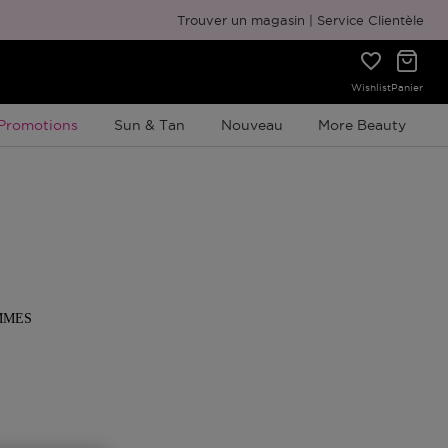
Trouver un magasin
Service Clientèle
Wishlist
Panier
Promotion À Durée Limitée
Promotions
Sun & Tan
Nouveau
More Beauty
MMES