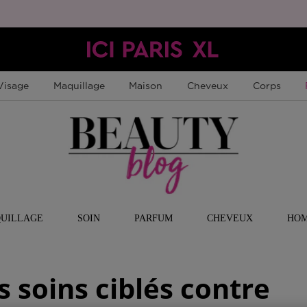
Visage
Maquillage
Maison
Cheveux
Corps
UILLAGE
SOIN
PARFUM
CHEVEUX
HO
s soins ciblés contre