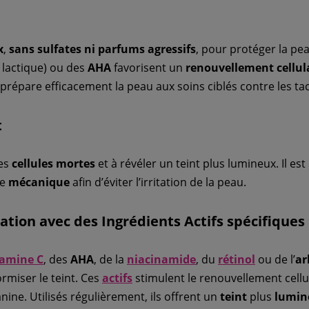
x
,
sans sulfates
ni parfums agressifs
, pour protéger la pe
lactique) ou des
AHA
favorisent un
renouvellement cellul
prépare efficacement la peau aux soins ciblés contre les ta
t
les
cellules mortes
et à révéler un teint plus lumineux. Il est 
ue
mécanique
afin d’éviter l’irritation de la peau.
ation avec des Ingrédients Actifs spécifiques
tamine C
, des
AHA
, de la
niacinamide
, du
rétinol
ou de l’
ar
rmiser le teint. Ces
actifs
stimulent le renouvellement cellul
nine. Utilisés régulièrement, ils offrent un
teint
plus
lumin