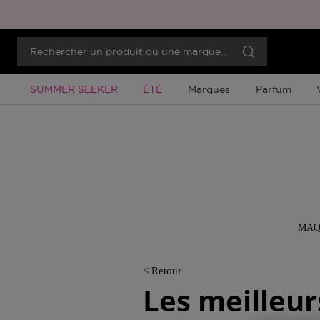
Promotion À Durée Limitée
Promotion À Durée Limitée
SUMMER SEEKER
ÉTÉ
Marques
Parfum
MAQ
< Retour
Les meilleur