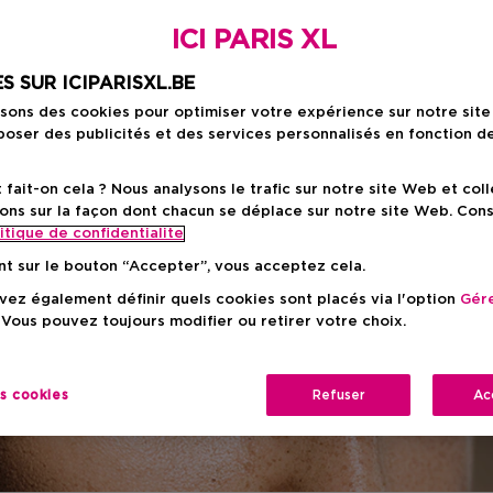
entation
ICI PARIS XL
S SUR ICIPARISXL.BE
isons des cookies pour optimiser votre expérience sur notre sit
oser des publicités et des services personnalisés en fonction d
er… et si l’hyperpigmentation en était la cause ? Soleil,
urs peuvent marquer la peau sans prévenir. Heureusement
ait-on cela ? Nous analysons le trafic sur notre site Web et col
s uniforme et lumineux.
ons sur la façon dont chacun se déplace sur notre site Web. Con
itique de confidentialite
nt sur le bouton “Accepter”, vous acceptez cela.
ez également définir quels cookies sont placés via l'option
Gére
 Vous pouvez toujours modifier ou retirer votre choix.
es cookies
Refuser
Ac