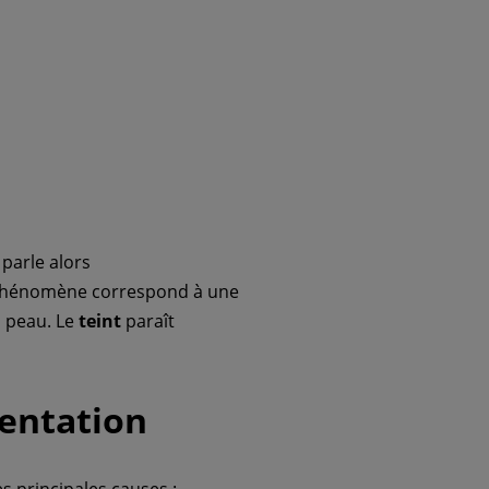
parle alors
phénomène correspond à une
a peau. Le
teint
paraît
mentation
les principales causes :