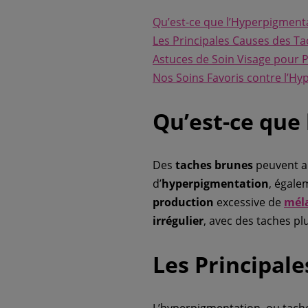
Qu’est-ce que l’Hyperpigment
Les Principales Causes des T
Astuces de Soin Visage pour P
Nos Soins Favoris contre l’H
Qu’est-ce que
Des
taches brunes
peuvent ap
d’
hyperpigmentation
, égal
production
excessive de
mél
irrégulier
, avec des taches pl
Les Principal
L’hyperpigmentation, ou tache