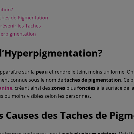
ation?
aches de Pigmentation
révenir les Taches
yperpigmentation
 l’Hyperpigmentation?
paraître sur la
peau
et rendre le teint moins uniforme. On 
ement connue sous le nom de
taches de pigmentation
. Ce 
anine
, créant ainsi des
zones
plus
foncées
à la surface de l
us ou moins visibles selon les personnes.
es Causes des Taches de Pig
s brunes sur la peau, peut avoir
plusieurs origines
. Voici 