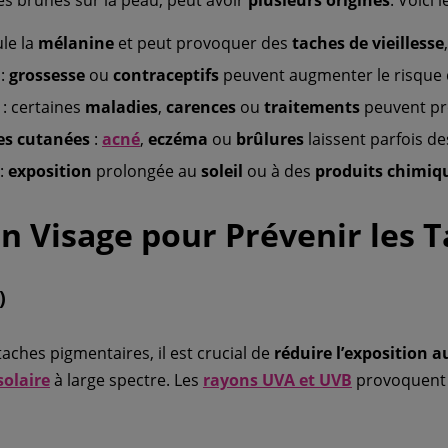
ule la
mélanine
et peut provoquer des
taches de vieillesse
:
grossesse
ou
contraceptifs
peuvent augmenter le risque
: certaines
maladies
,
carences
ou
traitements
peuvent pr
es cutanées
:
acné
,
eczéma
ou
brûlures
laissent parfois d
:
exposition
prolongée au
soleil
ou à des
produits chimiq
in Visage pour Prévenir les 
)
taches pigmentaires, il est crucial de
réduire
l’exposition au
solaire
à large spectre. Les
rayons UVA
et
UVB
provoquent