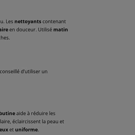
au. Les
nettoyants
contenant
aire
en douceur. Utilisé
matin
ches.
conseillé d’utiliser un
butine
aide à réduire les
aire, éclaircissent la peau et
eux
et
uniforme
.