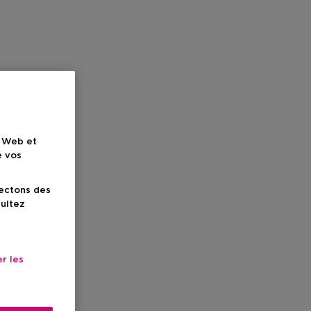
e Web et
e vos
lectons des
sultez
r les