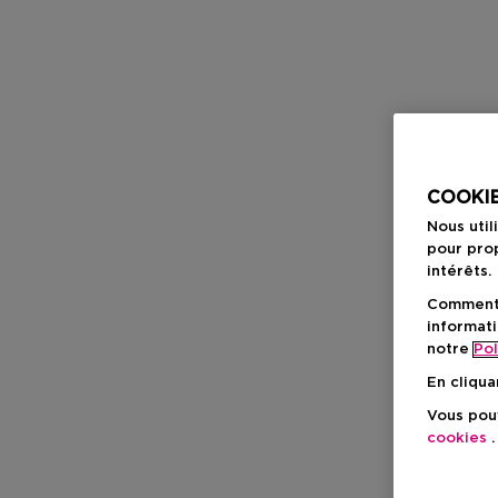
COOKIE
Nous util
pour prop
intérêts.
Comment f
informati
notre
Pol
En cliqua
Vous pouv
cookies
.