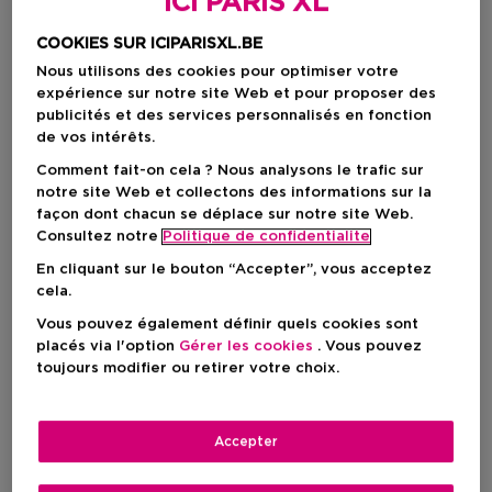
ICI PARIS XL
COOKIES SUR ICIPARISXL.BE
Nous utilisons des cookies pour optimiser votre
expérience sur notre site Web et pour proposer des
publicités et des services personnalisés en fonction
de vos intérêts.
Comment fait-on cela ? Nous analysons le trafic sur
notre site Web et collectons des informations sur la
façon dont chacun se déplace sur notre site Web.
Consultez notre
Politique de confidentialite
En cliquant sur le bouton “Accepter”, vous acceptez
cela.
Choisissez votre format
Vous pouvez également définir quels cookies sont
placés via l'option
Gérer les cookies
. Vous pouvez
toujours modifier ou retirer votre choix.
1 ST
En stock
1 ST
Accepter
Prix du produit
12,95 €