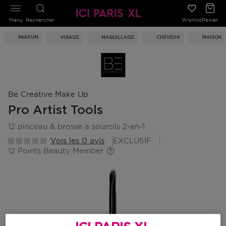
Menu
Rechercher
Wishlist
Panier
PARFUM
VISAGE
MAQUILLAGE
CHEVEUX
MAISON
Be Creative Make Up
Pro Artist Tools
12 pinceau & brosse à sourcils 2-en-1
Vois les 0 avis
EXCLUSIF
12 Points Beauty Member