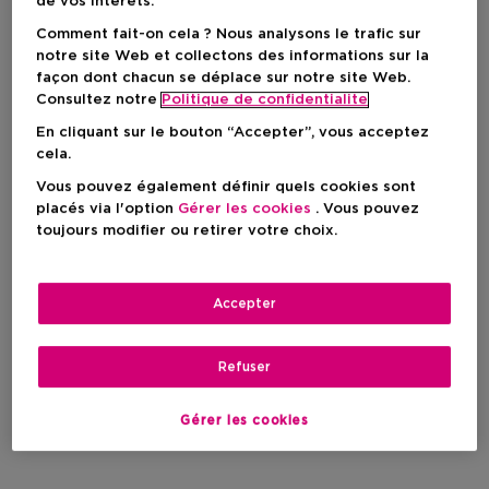
de vos intérêts.
Comment fait-on cela ? Nous analysons le trafic sur
notre site Web et collectons des informations sur la
ANOUK MATTON
façon dont chacun se déplace sur notre site Web.
COSMETICS
Consultez notre
Politique de confidentialite
En cliquant sur le bouton “Accepter”, vous acceptez
cela.
Filtrer
Vous pouvez également définir quels cookies sont
placés via l'option
Gérer les cookies
. Vous pouvez
toujours modifier ou retirer votre choix.
0 Résultats
Accepter
Refuser
Gérer les cookies