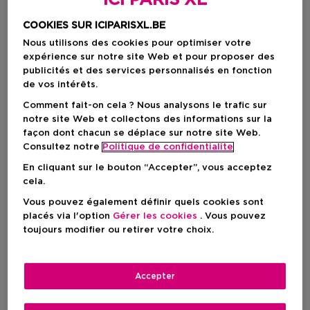
ICI PARIS XL
COOKIES SUR ICIPARISXL.BE
Nous utilisons des cookies pour optimiser votre
expérience sur notre site Web et pour proposer des
publicités et des services personnalisés en fonction
de vos intérêts.
Comment fait-on cela ? Nous analysons le trafic sur
notre site Web et collectons des informations sur la
façon dont chacun se déplace sur notre site Web.
Consultez notre
Politique de confidentialite
Choisissez votre format
En cliquant sur le bouton “Accepter”, vous acceptez
cela.
30 ML
En stock
Vous pouvez également définir quels cookies sont
30 ML
50 ML
100 ML
placés via l'option
Gérer les cookies
. Vous pouvez
Prix promotionnel
Prix promotionnel
Prix promotion
69,55 €
97,37 €
128,90 €
toujours modifier ou retirer votre choix.
81,82 €
114,55 €
151,65 €
Accepter
Prix promotionnel
69,55 €
Prix de vente conseillé
81,82 €
-15%