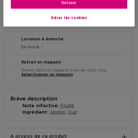
Refuser
AJOUTER AU PANIER
Gérer les cookies
Livraison à domicile
-
En stock
Retrait en magasin
Retrait dans un magasin près de chez vous.
Selectionner un magasin
Brève description
Fruité
Note olfactive
Jasmin
Cuir
Ingrédient
A propos de ce produit