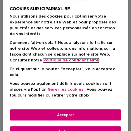
COOKIES SUR ICIPARISXL.BE
Nous utilisons des cookies pour optimiser votre
expérience sur notre site Web et pour proposer des
publicités et des services personnalisés en fonction
de vos intérêts.
Comment fait-on cela ? Nous analysons le trafic sur
notre site Web et collectons des informations sur la
façon dont chacun se déplace sur notre site Web.
Consultez notre
Politique de confidentialite
Recevez un(e) yves saint laurent
En cliquant sur le bouton “Accepter”, vous acceptez
black opium pink miniature
cela.
Vous pouvez également définir quels cookies sont
à l'achat de 90 € de produits d'Yves Saint Laurent*
placés via l'option
Gérer les cookies
. Vous pouvez
toujours modifier ou retirer votre choix.
Offre valable jusqu'au 23/08/2026 sur l'e-shop
Belge, dans la limite des stocks disponibles. Offre
non valable via le Click & Collect en parfumerie.
Photo non contractuelle. Offre non cumulable
Accepter
avec d'autres promotions. 1 cadeau par client.
Non remboursable en espèces.