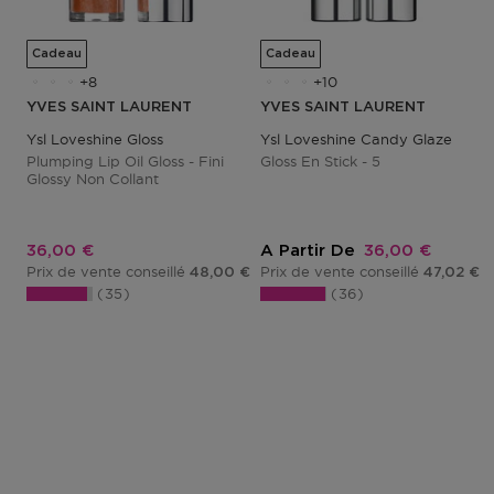
Cadeau
Cadeau
8
10
YVES SAINT LAURENT
YVES SAINT LAURENT
Ysl Loveshine Gloss
Ysl Loveshine Candy Glaze
Plumping Lip Oil Gloss - Fini
Gloss En Stick - 5
Glossy Non Collant
Prix promotionnel
Prix promotion
36,00 €
A Partir De
36,00 €
Prix de vente conseillé
Prix de vente conseillé
48,00 €
47,02 €
35
36