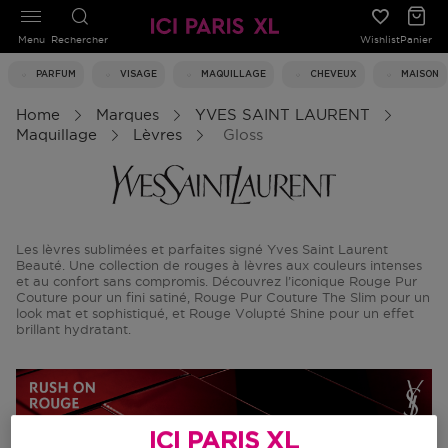
Menu
Rechercher
Wishlist
Panier
PARFUM
VISAGE
MAQUILLAGE
CHEVEUX
MAISON
Home
Marques
YVES SAINT LAURENT
Maquillage
Lèvres
Gloss
Les lèvres sublimées et parfaites signé Yves Saint Laurent
Beauté. Une collection de rouges à lèvres aux couleurs intenses
et au confort sans compromis. Découvrez l’iconique Rouge Pur
Couture pour un fini satiné, Rouge Pur Couture The Slim pour un
look mat et sophistiqué, et Rouge Volupté Shine pour un effet
brillant hydratant.
ICI PARIS XL