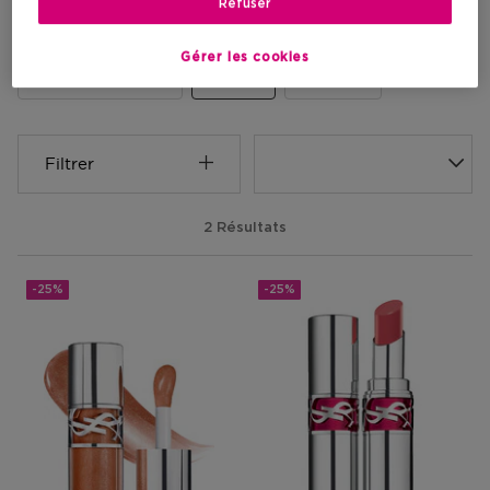
Gloss
Refuser
Gérer les cookies
Rouge à lèvres
Gloss
Crayon
Filtrer
2 Résultats
-25%
-25%