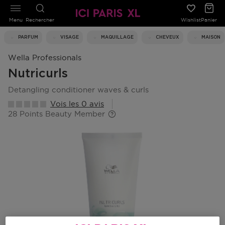
Menu
Rechercher
Wishlist
Panier
PARFUM
VISAGE
MAQUILLAGE
CHEVEUX
MAISON
Wella Professionals
Nutricurls
detangling conditioner waves & curls
Vois les 0 avis
28 Points Beauty Member