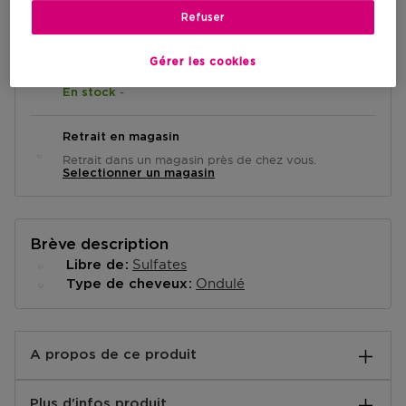
AJOUTER AU PANIER
Refuser
Gérer les cookies
Livraison à domicile
-
En stock
Retrait en magasin
Retrait dans un magasin près de chez vous.
Selectionner un magasin
Brève description
Sulfates
Libre de
Ondulé
Type de cheveux
A propos de ce produit
Wella Professionals Nutricurls Detangling Conditioner
Plus d'infos produit
Waves & Curls est un revitalisant spécialement conçu