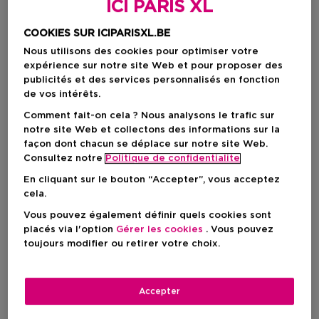
ICI PARIS XL
COOKIES SUR ICIPARISXL.BE
Nous utilisons des cookies pour optimiser votre
expérience sur notre site Web et pour proposer des
publicités et des services personnalisés en fonction
de vos intérêts.
Comment fait-on cela ? Nous analysons le trafic sur
notre site Web et collectons des informations sur la
façon dont chacun se déplace sur notre site Web.
Choisissez votre format
Consultez notre
Politique de confidentialite
En cliquant sur le bouton “Accepter”, vous acceptez
200 ML
En stock
cela.
Vous pouvez également définir quels cookies sont
200 ML
placés via l'option
Gérer les cookies
. Vous pouvez
28,50 €
toujours modifier ou retirer votre choix.
28,50 €
Accepter