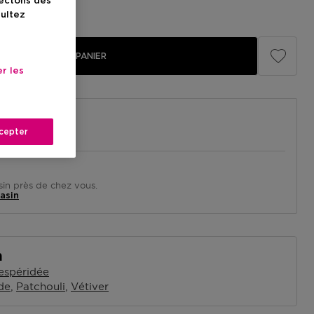
lectons des
illé
150,00 €
sultez
AJOUTER AU PANIER
r les
cepter
in près de chez vous.
asin
n
espéridée
de
Patchouli
Vétiver