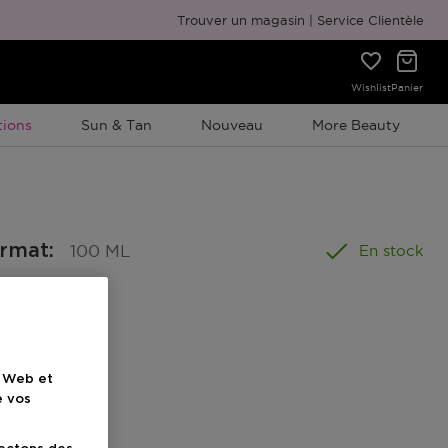
Emballage cadeau gratuit
Trouver un magasin
Service Clientèle
Wishlist
Panier
ion À Durée Limitée
ions
Sun & Tan
Nouveau
More Beauty
ormat
:
100 ML
En stock
el
e Web et
e vos
ionnel