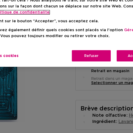
ait-on cela ? Nous analysons le trafic sur notre site Web et col
Prix de vente conse
-18%
ons sur la façon dont chacun se déplace sur notre site Web. Con
itique de confidentialite
nt sur le bouton “Accepter”, vous acceptez cela.
ez également définir quels cookies sont placés via l'option
Gére
 Vous pouvez toujours modifier ou retirer votre choix.
Livraison à domicile
es cookies
Refuser
Ac
-
En stock
Retrait en magasin
Retrait dans un magas
Selectionner un mag
Brève descriptio
H
Note olfactive
Lavan
Ingrédient