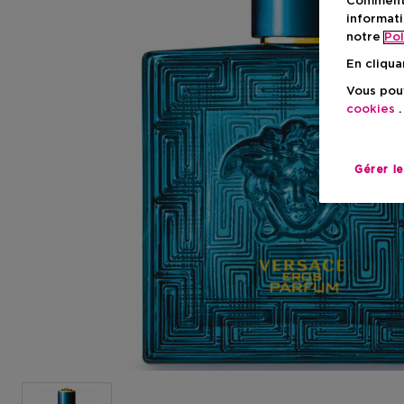
Comment f
informati
notre
Pol
En cliqua
Vous pouv
cookies
.
Gérer l