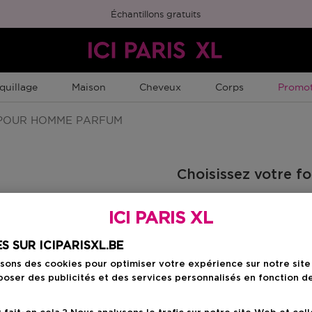
Échantillons gratuits
Promot
quillage
Maison
Cheveux
Corps
Promot
OUR HOMME PARFUM
Choisissez votre f
100 ML
ICI PARIS XL
Prix promotionn
123,00 €
150,00 €
S SUR ICIPARISXL.BE
isons des cookies pour optimiser votre expérience sur notre sit
oser des publicités et des services personnalisés en fonction d
Prix promot
123,00 €