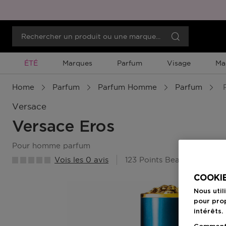
Promotion À Durée Limitée
ÉTÉ
Marques
Parfum
Visage
Ma
Home
Parfum
Parfum Homme
Parfum
P
Versace
Versace Eros
pour homme parfum
Vois les 0 avis
123 Points Beauty Member
COOKIE
Nous util
pour prop
intérêts.