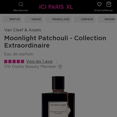
Rechercher
Wishlist
Panier
PARFUM
VISAGE
MAQUILLAGE
CHEVEUX
MAISON
Van Cleef & Arpels
Moonlight Patchouli - Collection
Extraordinaire
eau de parfum
Vois les 1 avis
170 Points Beauty Member