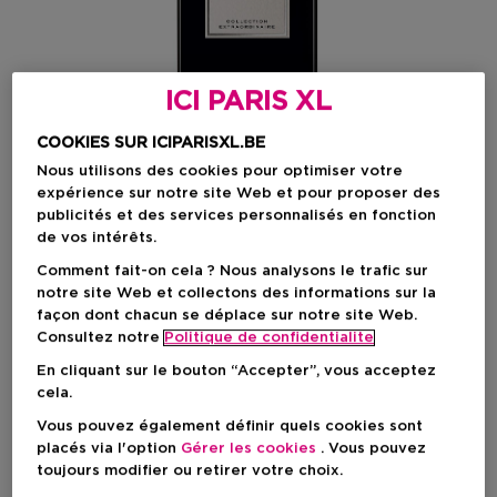
ICI PARIS XL
COOKIES SUR ICIPARISXL.BE
Nous utilisons des cookies pour optimiser votre
expérience sur notre site Web et pour proposer des
publicités et des services personnalisés en fonction
de vos intérêts.
Comment fait-on cela ? Nous analysons le trafic sur
Choisissez votre format
notre site Web et collectons des informations sur la
façon dont chacun se déplace sur notre site Web.
75 ML
En stock
Consultez notre
Politique de confidentialite
En cliquant sur le bouton “Accepter”, vous acceptez
75 ML
cela.
Prix promotionnel
170,00 €
200,00 €
Vous pouvez également définir quels cookies sont
placés via l'option
Gérer les cookies
. Vous pouvez
toujours modifier ou retirer votre choix.
Prix promotionnel
170,00 €