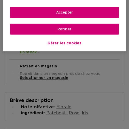
Prix de vente conseillé
200,00 €
-15%
Accepter
AJOUTER AU PANIER
Refuser
Gérer les cookies
Livraison à domicile
-
En stock
Retrait en magasin
Retrait dans un magasin près de chez vous.
Selectionner un magasin
Brève description
Florale
Note olfactive
Patchouli
Rose
Iris
Ingrédient