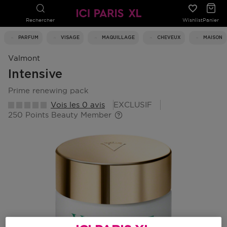
Rechercher
Wishlist
Panier
PARFUM
VISAGE
MAQUILLAGE
CHEVEUX
MAISON
Valmont
Intensive
prime renewing pack
Vois les 0 avis
EXCLUSIF
250 Points Beauty Member