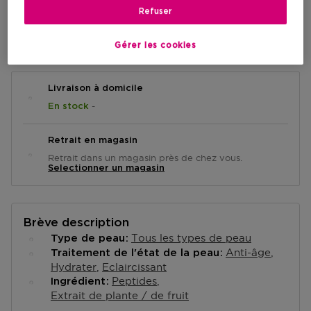
Refuser
AJOUTER AU PANIER
Gérer les cookies
Livraison à domicile
-
En stock
Retrait en magasin
Retrait dans un magasin près de chez vous.
Selectionner un magasin
Brève description
Tous les types de peau
Type de peau
Anti-âge
Traitement de l'état de la peau
Hydrater
Eclaircissant
Peptides
Ingrédient
Extrait de plante / de fruit