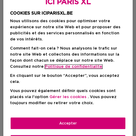
ICI PARIS XL
COOKIES SUR ICIPARISXL.BE
Nous utilisons des cookies pour optimiser votre
expérience sur notre site Web et pour proposer des
publicités et des services personnalisés en fonction
de vos intérêts.
Comment fait-on cela ? Nous analysons le trafic sur
notre site Web et collectons des informations sur la
façon dont chacun se déplace sur notre site Web.
Consultez notre
Politique de confidentialite
Choisissez votre format
En cliquant sur le bouton “Accepter”, vous acceptez
75 ML
En stock
cela.
Vous pouvez également définir quels cookies sont
75 ML
placés via l'option
Gérer les cookies
. Vous pouvez
Prix promotionnel
250,75 €
toujours modifier ou retirer votre choix.
295,00 €
Prix promotionnel
250,75 €
Accepter
Prix de vente conseillé
295,00 €
-15%