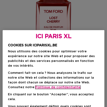
ICI PARIS XL
COOKIES SUR ICIPARISXL.BE
Nous utilisons des cookies pour optimiser votre
expérience sur notre site Web et pour proposer des
publicités et des services personnalisés en fonction
de vos intérêts.
Choisissez votre format
Comment fait-on cela ? Nous analysons le trafic sur
notre site Web et collectons des informations sur la
30 ML
En stock
façon dont chacun se déplace sur notre site Web.
Consultez notre
Politique de confidentialite
10 ML
30 ML
50 ML
En cliquant sur le bouton “Accepter”, vous acceptez
Prix promotionnel
Prix promotionnel
Prix promotion
86,45 €
200,20 €
325,78 €
cela.
95,00 €
220,00 €
358,00 €
Vous pouvez également définir quels cookies sont