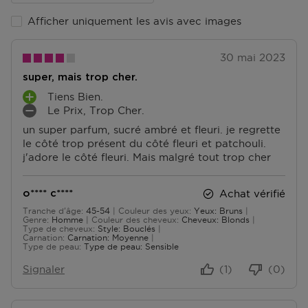
Vous pouvez le récupérer sur présentation du code
Afficher uniquement les avis avec images
track & trace.
Accédez à plus d’informations et à la FAQ sur la
30 mai 2023
livraison.
super, mais trop cher.
Retourner
Tiens Bien.
A
Le Prix, Trop Cher.
V
I
Retours
un super parfum, sucré ambré et fleuri. je regrette
A
N
Après réception de votre commande, vous disposez
le côté trop présent du côté fleuri et patchouli.
N
C
de 14 jours pour la retourner (partiellement) ou
j'adore le côté fleuri. Mais malgré tout trop cher
T
O
l'annuler. Après l'annulation, vous disposez d'un délai
A
N
supplémentaire de 14 jours pour retourner les produits.
G
V
Pour annuler votre commande, vous pouvez nous
Achat vérifié
o**** c****
E
É
contacter ou utiliser
le formulaire de retour
.
Tranche d'âge
45-54
Couleur des yeux
Yeux: Bruns
S
N
De 45 à 54
Genre
Homme
Couleur des cheveux
Cheveux: Blonds
I
Type de cheveux
Style: Bouclés
Échange ou retour en magasin
Carnation
Carnation: Moyenne
E
ous pouvez également retourner ou échanger le
Type de peau
Type de peau: Sensible
N
produit dans un magasin près de chez vous. Vous
T
Signaler
(1)
(0)
n’avez pas besoin de remplir un formulaire de retour
S
pour cela. Veuillez apporter votre confirmation de
commande avec vous.