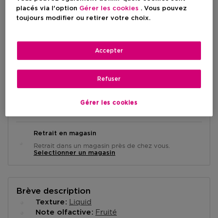
placés via l'option
Gérer les cookies
. Vous pouvez
Prix promotionnel
200,20 €
toujours modifier ou retirer votre choix.
Prix de vente conseillé
220,00 €
-9%
Accepter
AJOUTER AU PANIER
Refuser
Livraison à domicile
Gérer les cookies
-
En stock
Retrait en magasin
Retrait dans un magasin près de chez vous.
Selectionner un magasin
Brève description
Liquid
Texture
Fruité
Note olfactive