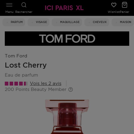
Menu
Rechercher
Wishlist
Panier
PARFUM
VISAGE
MAQUILLAGE
CHEVEUX
MAISON
Tom Ford
Lost Cherry
eau de parfum
Vois les 2 avis
200 Points Beauty Member