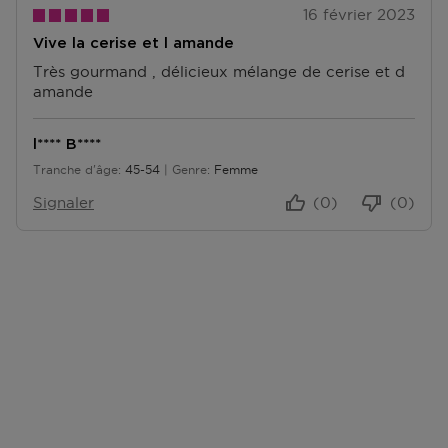
16 février 2023
Accédez à plus d’informations et à la FAQ sur les
Vive la cerise et l amande
retours.
Très gourmand , délicieux mélange de cerise et d
D'autres questions sur la commande ? Vous pouvez le
amande
trouver sur notre page FAQ.
l**** B****
Tranche d'âge
45-54
Genre
Femme
De 45 à 54
Signaler
(0)
(0)