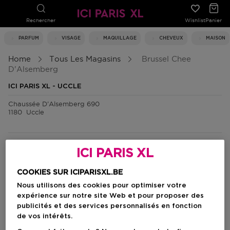
Rechercher
Wishlist
Panier
PARFUM
VISAGE
MAQUILLAGE
CHEVEUX
MAISON
Home
Tous Les Magasins
Brussel Chee
D'Alsemberg
ICI PARIS XL - UCCLE
Chaussée D’Alsemberg 690
1180
Uccle
03/231 45 10
ICI PARIS XL
lundi
10:00 - 18:00
mardi
10:00 - 18:00
COOKIES SUR ICIPARISXL.BE
mercredi
10:00 - 18:00
Nous utilisons des cookies pour optimiser votre
jeudi
10:00 - 18:00
vendredi
10:00 - 18:00
expérience sur notre site Web et pour proposer des
samedi
10:00 - 18:00
publicités et des services personnalisés en fonction
dimanche
fermé
de vos intérêts.