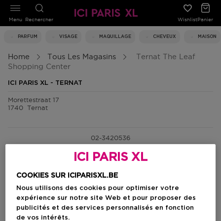
Menu
Rechercher
Wishlist
Panier
PARFUM
VISAGE
MAQUILLAGE
CHEVEUX
MAISON
Home
Tous Les Magasins
Ternat The Leaf
Shopping Center
ICI PARIS XL - TERNAT
Morettestraat 17
1740
Ternat
02-3420536
ICI PARIS XL
lundi
10:00 - 18:00
mardi
10:00 - 18:00
mercredi
10:00 - 18:00
COOKIES SUR ICIPARISXL.BE
jeudi
10:00 - 18:00
vendredi
10:00 - 18:00
Nous utilisons des cookies pour optimiser votre
samedi
10:00 - 18:00
expérience sur notre site Web et pour proposer des
dimanche
fermé
publicités et des services personnalisés en fonction
de vos intérêts.