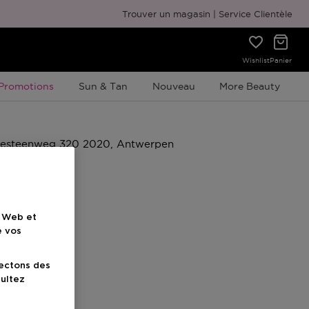
Emballage cadeau gratuit
Trouver un magasin
Service Clientèle
Wishlist
Panier
Promotion À Durée Limitée
Promotions
Sun & Tan
Nouveau
More Beauty
e Web et
e vos
lectons des
sultez