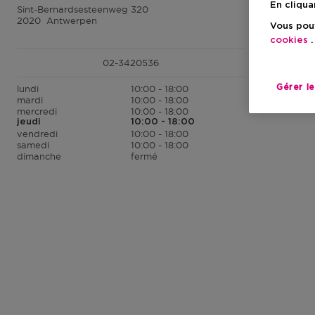
En cliqua
Sint-Bernardsesteenweg 320
2020
Antwerpen
Vous pouv
cookies
.
02-3420536
Gérer l
lundi
10:00 - 18:00
mardi
10:00 - 18:00
mercredi
10:00 - 18:00
jeudi
10:00 - 18:00
vendredi
10:00 - 18:00
samedi
10:00 - 18:00
dimanche
fermé