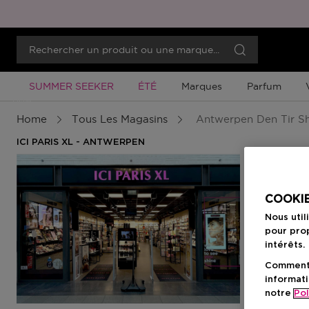
Promotion À Durée Limitée
Promotion À Durée Limitée
SUMMER SEEKER
ÉTÉ
Marques
Parfum
Menu
Home
Tous Les Magasins
Antwerpen Den Tir S
ICI PARIS XL - ANTWERPEN
COOKIE
Nous util
pour prop
intérêts.
Comment f
informati
notre
Pol