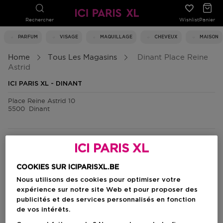
Rechercher
Wishlist
Panier
PARFUM
VISAGE
MAQUILLAGE
CHEVEUX
MAISON
Home
Tous Les Magasins
Dinant Place Reine
Astrid
ICI PARIS XL - DINANT
Place Reine Astrid 10
5500
Dinant
02-3420536
ICI PARIS XL
lundi
10:00 - 18:00
mardi
10:00 - 18:00
COOKIES SUR ICIPARISXL.BE
mercredi
10:00 - 18:00
Nous utilisons des cookies pour optimiser votre
jeudi
10:00 - 18:00
vendredi
10:00 - 18:00
expérience sur notre site Web et pour proposer des
samedi
10:00 - 18:00
publicités et des services personnalisés en fonction
dimanche
fermé
de vos intérêts.