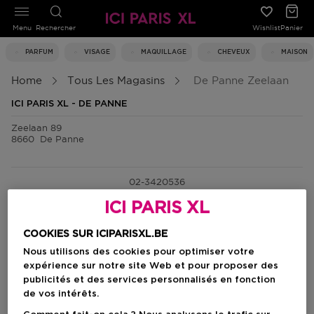
Menu
Rechercher
Wishlist
Panier
PARFUM
VISAGE
MAQUILLAGE
CHEVEUX
MAISON
Home
Tous Les Magasins
De Panne Zeelaan
ICI PARIS XL - DE PANNE
Zeelaan 89
8660
De Panne
02-3420536
ICI PARIS XL
lundi
10:00 - 18:00
mardi
10:00 - 18:00
mercredi
10:00 - 18:00
COOKIES SUR ICIPARISXL.BE
jeudi
10:00 - 18:00
vendredi
10:00 - 18:00
Nous utilisons des cookies pour optimiser votre
samedi
10:00 - 17:30
expérience sur notre site Web et pour proposer des
dimanche
10:00 - 18:00
publicités et des services personnalisés en fonction
de vos intérêts.