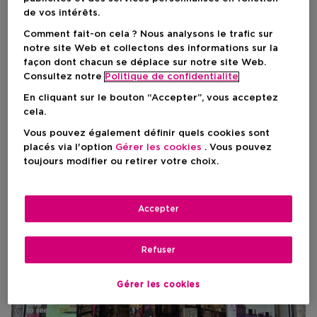
de vos intérêts.
Plus d'informations sur mon magasin
Ce magasin est fermé pour rénovations du 05/06 jusqu'au
Comment fait-on cela ? Nous analysons le trafic sur
13/07.
notre site Web et collectons des informations sur la
façon dont chacun se déplace sur notre site Web.
Consultez notre
Politique de confidentialite
En cliquant sur le bouton “Accepter”, vous acceptez
cela.
Vous pouvez également définir quels cookies sont
placés via l'option
Gérer les cookies
. Vous pouvez
toujours modifier ou retirer votre choix.
Accepter
Refuser
Gérer les cookies