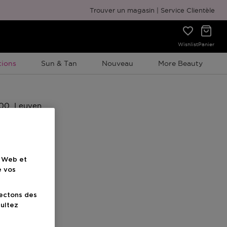
Emballage cadeau gratuit
Trouver un magasin
Service Clientèle
Wishlist
Panier
ion À Durée Limitée
ions
Sun & Tan
Nouveau
More Beauty
e Web et
e vos
lectons des
sultez