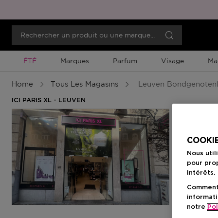
Promotion À Durée Limitée
ÉTÉ
Marques
Parfum
Visage
Ma
Home
Tous Les Magasins
Leuven Bondgenoten
ICI PARIS XL - LEUVEN
COOKIE
Nous util
pour prop
intérêts.
Comment f
informati
notre
Pol