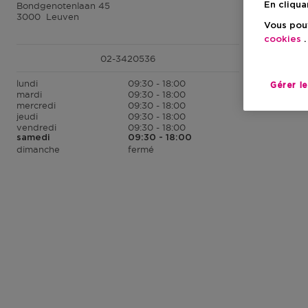
Bondgenotenlaan 45
En cliqua
3000
Leuven
Vous pouv
cookies
.
02-3420536
lundi
09:30 - 18:00
Gérer l
mardi
09:30 - 18:00
mercredi
09:30 - 18:00
jeudi
09:30 - 18:00
vendredi
09:30 - 18:00
samedi
09:30 - 18:00
dimanche
fermé