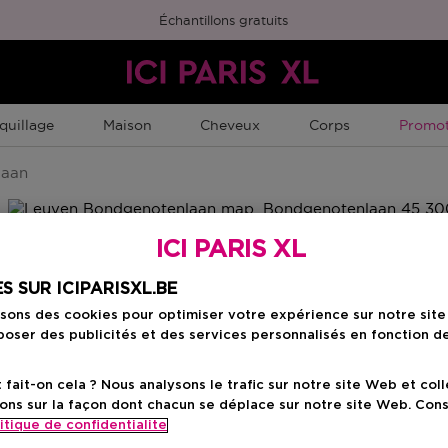
Échantillons gratuits
Promot
quillage
Maison
Cheveux
Corps
Promot
laan
ICI PARIS XL
S SUR ICIPARISXL.BE
isons des cookies pour optimiser votre expérience sur notre sit
oser des publicités et des services personnalisés en fonction d
ait-on cela ? Nous analysons le trafic sur notre site Web et col
ons sur la façon dont chacun se déplace sur notre site Web. Con
itique de confidentialite