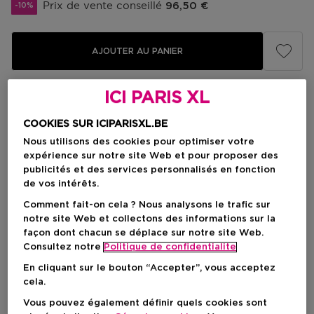
Prix de vente conseillé
96,50 €
-10%
AJOUTER AU PANIER
ICI PARIS XL
Livraison à domicile
-
En stock
COOKIES SUR ICIPARISXL.BE
Nous utilisons des cookies pour optimiser votre
expérience sur notre site Web et pour proposer des
Retrait en magasin
publicités et des services personnalisés en fonction
Retrait dans un magasin près de chez vous.
de vos intérêts.
Selectionner un magasin
Comment fait-on cela ? Nous analysons le trafic sur
notre site Web et collectons des informations sur la
façon dont chacun se déplace sur notre site Web.
Brève description
Consultez notre
Politique de confidentialite
Traitement de l'état de la peau
En cliquant sur le bouton “Accepter”, vous acceptez
Eclaircissant
Fixer
cela.
Vous pouvez également définir quels cookies sont