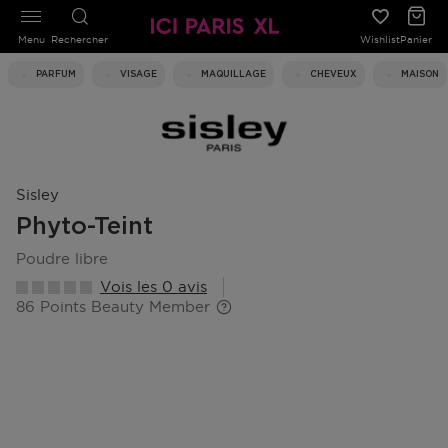
Menu
Rechercher
Wishlist
Panier
PARFUM
VISAGE
MAQUILLAGE
CHEVEUX
MAISON
Sisley
Phyto-Teint
poudre libre
Vois les 0 avis
86 Points Beauty Member