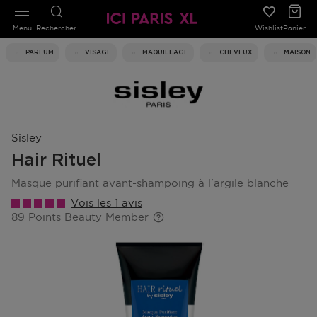
Menu
Rechercher
Wishlist
Panier
PARFUM
VISAGE
MAQUILLAGE
CHEVEUX
MAISON
Sisley
Hair Rituel
masque purifiant avant-shampoing à l'argile blanche
Vois les 1 avis
89 Points Beauty Member