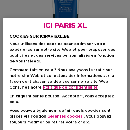
ICI PARIS XL
COOKIES SUR ICIPARISXL.BE
Nous utilisons des cookies pour optimiser votre
expérience sur notre site Web et pour proposer des
publicités et des services personnalisés en fonction
de vos intérêts.
Comment fait-on cela ? Nous analysons le trafic sur
notre site Web et collectons des informations sur la
façon dont chacun se déplace sur notre site Web.
Consultez notre
Politique de confidentialite
Choisissez votre format
En cliquant sur le bouton “Accepter”, vous acceptez
200 ML
En stock
cela.
Vous pouvez également définir quels cookies sont
200 ML
placés via l'option
Gérer les cookies
. Vous pouvez
Prix promotionnel
89,72 €
toujours modifier ou retirer votre choix.
97,00 €