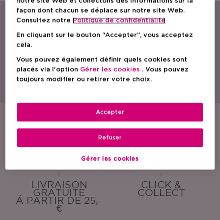
notre site Web et collectons des informations sur la
façon dont chacun se déplace sur notre site Web.
Consultez notre
Politique de confidentialite
En cliquant sur le bouton “Accepter”, vous acceptez
cela.
Vous pouvez également définir quels cookies sont
Avec une gamme étendue de parfums, de produits de soin et cosmétiques,
placés via l'option
Gérer les cookies
. Vous pouvez
ICI PARIS XL est le spécialiste beauté par excellence en Belgique.
toujours modifier ou retirer votre choix.
Découvrez nos actions, promotions, conseils beauté et trouvez la parfumerie
ICI PARIS XL la plus proche de chez vous. Commandez également nos
produits en toute simplicité en ligne !
Accepter
ÉCHANTILLONS
EMBALLAGE
GRATUITS
CADEAU
Refuser
GRATUIT
Gérer les cookies
LIVRAISON
CLICK &
GRATUITE
COLLECT
Á PARTIR DE 25,-
€