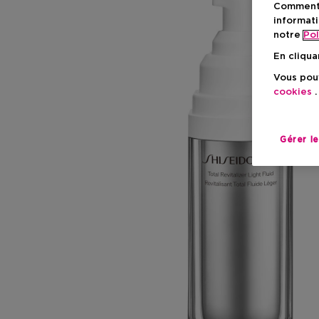
Comment f
informati
notre
Pol
En cliqua
Vous pouv
cookies
.
Gérer l