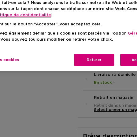
ait-on cela ? Nous analysons le trafic sur notre site Web et col
ons sur la façon dont chacun se déplace sur notre site Web. Con
Prix promot
88,74 €
itique de confidentialite
nt sur le bouton “Accepter”, vous acceptez cela.
Prix de vente conse
-13%
ez également définir quels cookies sont placés via l'option
Gére
 Vous pouvez toujours modifier ou retirer votre choix.
es cookies
Refuser
Ac
Livraison à domicile
-
En stock
Retrait en magasin
Retrait dans un magas
Selectionner un mag
Brève descriptio