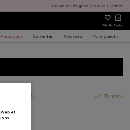
Emballage cadeau gratuit
Trouver un magasin
Service Clientèle
Wishlist
Panier
Promotion À Durée Limitée
Promotions
Sun & Tan
Nouveau
More Beauty
ormat
:
70 ML
En stock
e Web et
el
e vos