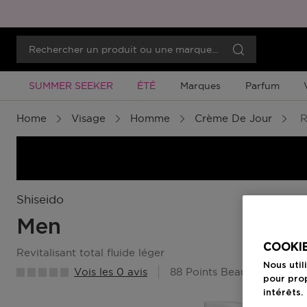
Promotion À Durée Limitée
Promotion À Durée Limitée
SUMMER SEEKER
ÉTÉ
Marques
Parfum
Home
Visage
Homme
Crème De Jour
R
Shiseido
Men
COOKIE
revitalisant total fluide léger
Nous util
Vois les 0 avis
88 Points Beauty Member
pour prop
intérêts.