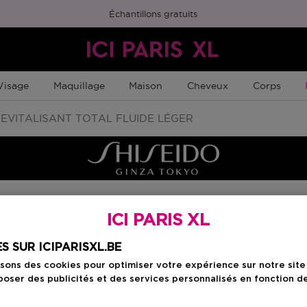
Échantillons gratuits
Visage
Maquillage
Maison
Cheveux
Corps
EVITALISANT TOTAL FLUIDE LÉGER
ICI PARIS XL
Choisissez votre f
S SUR ICIPARISXL.BE
70 ML
isons des cookies pour optimiser votre expérience sur notre sit
Prix promotionn
88,74 €
oser des publicités et des services personnalisés en fonction d
102,00 €