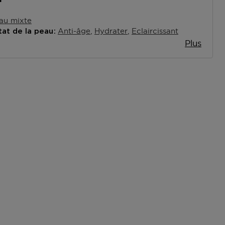
au mixte
Anti-âge
Hydrater
Eclaircissant
tat de la peau
Plus