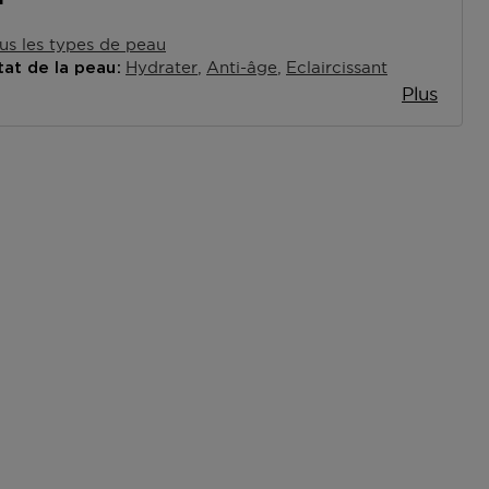
us les types de peau
Hydrater
Anti-âge
Eclaircissant
tat de la peau
Plus