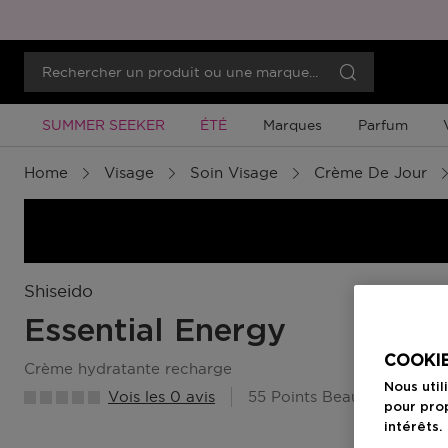
Promotion À Durée Limitée
Promotion À Durée Limitée
SUMMER SEEKER
ÉTÉ
Marques
Parfum
Home
Visage
Soin Visage
Crème De Jour
Shiseido
Essential Energy
COOKIE
crème hydratante recharge
Nous util
Vois les 0 avis
55 Points Beauty Member
pour prop
intérêts.