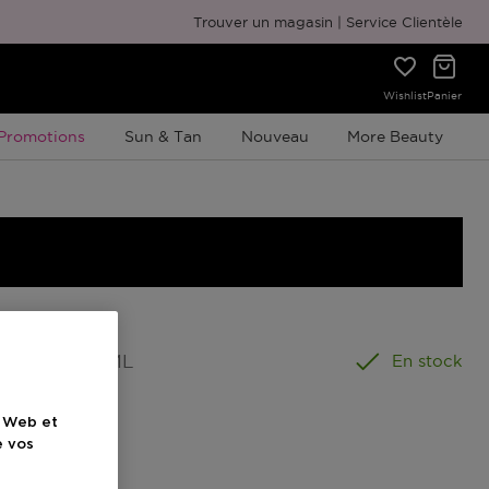
Emballage cadeau gratuit
Trouver un magasin
Service Clientèle
Wishlist
Panier
Promotion À Durée Limitée
Promotions
Sun & Tan
Nouveau
More Beauty
ormat
:
50 ML
En stock
e Web et
el
e vos