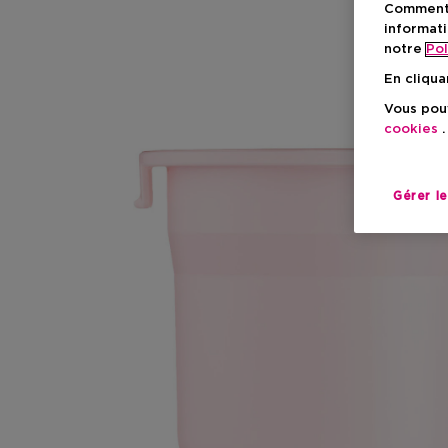
Comment f
informati
notre
Pol
En cliqua
Vous pouv
cookies
.
Gérer l