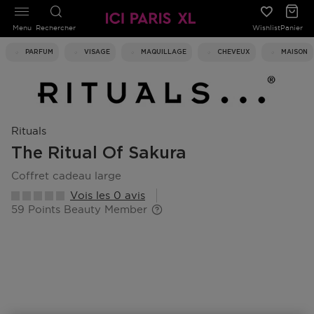
Menu
Rechercher
Wishlist
Panier
PARFUM
VISAGE
MAQUILLAGE
CHEVEUX
MAISON
Rituals
The Ritual Of Sakura
coffret cadeau large
Vois les 0 avis
59 Points Beauty Member