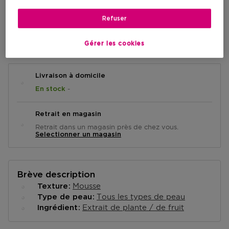
59,90 €
Refuser
AJOUTER AU PANIER
Gérer les cookies
Livraison à domicile
-
En stock
Retrait en magasin
Retrait dans un magasin près de chez vous.
Selectionner un magasin
Brève description
Mousse
Texture
Tous les types de peau
Type de peau
Extrait de plante / de fruit
Ingrédient