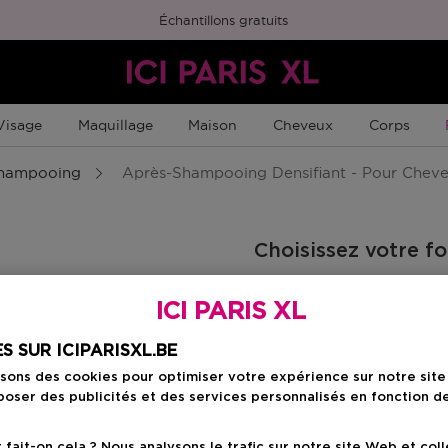
Échantillons gratuits
Visage
Maquillage
Maison
Cheveux
Corps
hampooing
Après-Shampooing Densifiant - Pour Cheve
Choisissez votre f
ts
300 ML
ICI PARIS XL
32,95 €
S SUR ICIPARISXL.BE
isons des cookies pour optimiser votre expérience sur notre sit
32,95 €
oser des publicités et des services personnalisés en fonction d
ait-on cela ? Nous analysons le trafic sur notre site Web et col