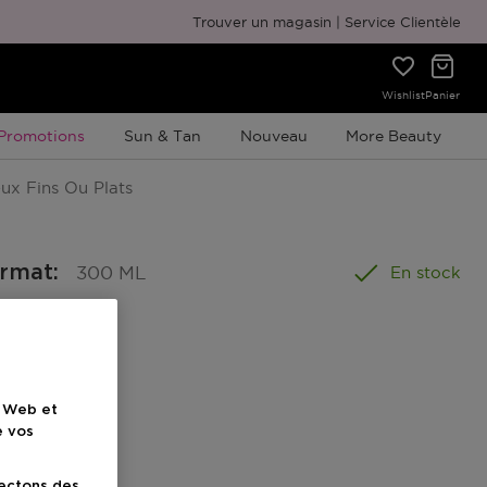
Emballage cadeau gratuit
Trouver un magasin
Service Clientèle
Wishlist
Panier
Promotion À Durée Limitée
Promotions
Sun & Tan
Nouveau
More Beauty
ux Fins Ou Plats
ormat
:
300 ML
En stock
e Web et
e vos
lectons des