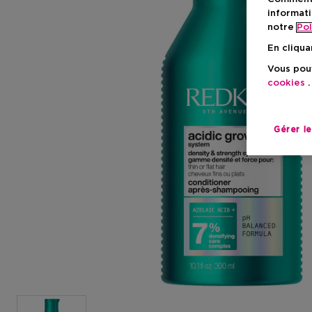
informati
notre
Pol
En cliqua
Vous pouv
cookies
.
Gérer l