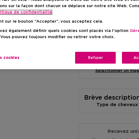
ons sur la façon dont chacun se déplace sur notre site Web. Con
itique de confidentialite
nt sur le bouton “Accepter”, vous acceptez cela.
ez également définir quels cookies sont placés via l'option
Gére
Livraison à domicile
 Vous pouvez toujours modifier ou retirer votre choix.
-
En stock
es cookies
Refuser
Ac
Retrait en magasin
Retrait dans un magas
Selectionner un mag
Brève descriptio
Type de cheveu
Recevez un(e