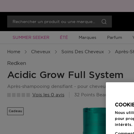
Promotion À Durée Limitée
Promotion À Durée Limitée
SUMMER SEEKER
ÉTÉ
Marques
Parfum
Home
Cheveux
Soins Des Cheveux
Après-S
Redken
Acidic Grow Full System
après-shampooing densifiant - pour cheveux fins ou pla
Vois les 0 avis
32 Points Beauty Member
COOKIE
Cadeau
Nous util
pour prop
intérêts.
Comment f