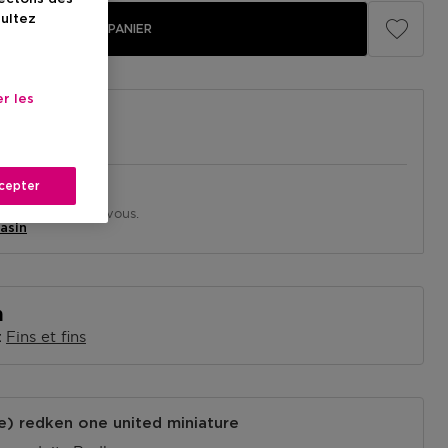
sultez
AJOUTER AU PANIER
r les
cepter
in près de chez vous.
asin
n
Fins et fins
x
) redken one united miniature