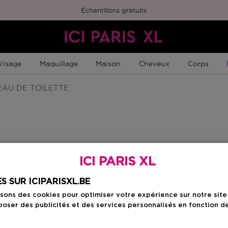
Échantillons gratuits
Visage
Maquillage
Maison
Cheveux
Corps
AU DE TOILETTE
Choisissez votre f
ICI PARIS XL
S SUR ICIPARISXL.BE
125 ML
isons des cookies pour optimiser votre expérience sur notre sit
Prix promotionn
103,99 €
oser des publicités et des services personnalisés en fonction d
129,99 €