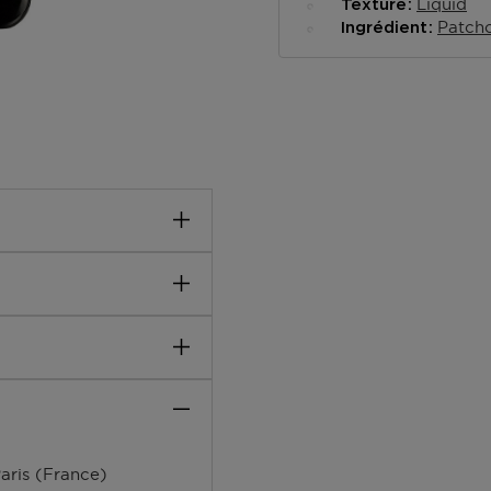
Liquid
Texture
Patcho
Ingrédient
tique. Ce parfum moderne
 argentée et de patchouli
 avec une touche de
Tonka
tron,Sauge, Fruits deau
, Calone, Hédione
 en privilégiant les
des poignets, derrière les
CUSTOMERS SHOULD
 UP-TO-DATE
aris (France)