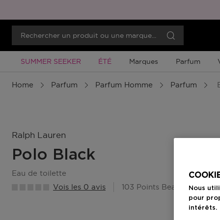
Promotion À Durée Limitée
Promotion À Durée Limitée
SUMMER SEEKER
ÉTÉ
Marques
Parfum
Home
Parfum
Parfum Homme
Parfum
E
Ralph Lauren
Polo Black
eau de toilette
COOKIE
Vois les 0 avis
103 Points Beauty Member
Nous util
pour prop
intérêts.