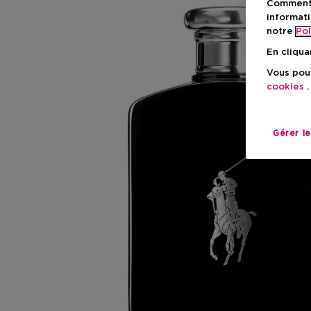
Comment f
informati
notre
Pol
En cliqua
Vous pouv
cookies
.
Gérer l