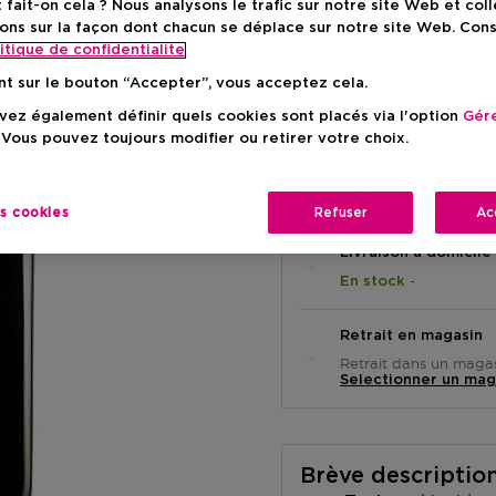
ait-on cela ? Nous analysons le trafic sur notre site Web et col
ons sur la façon dont chacun se déplace sur notre site Web. Con
Prix promot
103,99 €
itique de confidentialite
Prix de vente conse
-20%
nt sur le bouton “Accepter”, vous acceptez cela.
ez également définir quels cookies sont placés via l'option
Gére
 Vous pouvez toujours modifier ou retirer votre choix.
es cookies
Refuser
Ac
Livraison à domicile
-
En stock
Retrait en magasin
Retrait dans un magas
Selectionner un mag
Brève descriptio