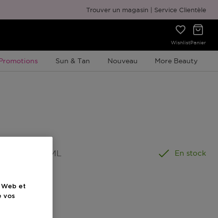
Emballage cadeau gratuit
Trouver un magasin
Service Clientèle
Wishlist
Panier
Promotion À Durée Limitée
Promotions
Sun & Tan
Nouveau
More Beauty
ormat
:
125 ML
En stock
e Web et
el
e vos