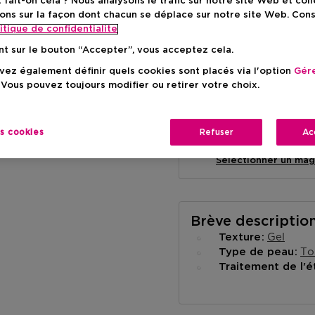
ait-on cela ? Nous analysons le trafic sur notre site Web et col
ons sur la façon dont chacun se déplace sur notre site Web. Con
itique de confidentialite
nt sur le bouton “Accepter”, vous acceptez cela.
ez également définir quels cookies sont placés via l'option
Gére
Livraison à domicile
 Vous pouvez toujours modifier ou retirer votre choix.
-
En stock
es cookies
Refuser
Ac
Retrait en magasin
Retrait dans un magas
Selectionner un mag
Brève descriptio
Gel
Texture
To
Type de peau
Traitement de l'é