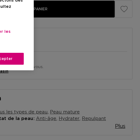
lectons des
sultez
AJOUTER AU PANIER
r les
cepter
in près de chez vous.
asin
n
us les types de peau
Peau mature
Anti-âge
Hydrater
Repulpant
tat de la peau
Plus