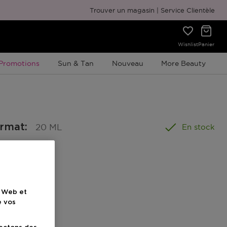
Emballage cadeau gratuit
Trouver un magasin
Service Clientèle
Wishlist
Panier
Promotion À Durée Limitée
Promotions
Sun & Tan
Nouveau
More Beauty
ormat
:
20 ML
En stock
e Web et
e vos