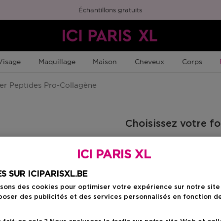
Échantillons gratuits
Visage
Maquillage
Maison
Cheveux
Corps
r Peptides Pro-Collagène
Choisissez votre f
20 ML
ICI PARIS XL
65,00 €
S SUR ICIPARISXL.BE
isons des cookies pour optimiser votre expérience sur notre sit
65,00 €
oser des publicités et des services personnalisés en fonction d