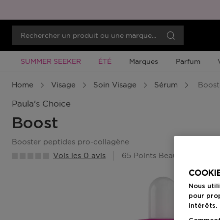
Promotion À Durée Limitée
Promotion À Durée Limitée
SUMMER SEEKER
ÉTÉ
Marques
Parfum
Home
Visage
Soin Visage
Sérum
Booste
Paula's Choice
Boost
booster peptides pro-collagène
Vois les 0 avis
65 Points Beauty Member
COOKIE
Nous util
pour prop
intérêts.