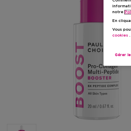
Comment f
informati
notre
Pol
En cliqua
Vous pouv
cookies
.
Gérer l