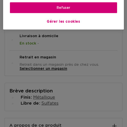
Refuser
AJOUTER AU PANIER
Gérer les cookies
Livraison à domicile
-
En stock
Retrait en magasin
Retrait dans un magasin près de chez vous.
Selectionner un magasin
Brève description
Métallique
Finis
Sulfates
Libre de
A propos de ce produit