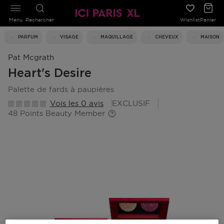
Menu
Rechercher
Wishlist
Panier
PARFUM
VISAGE
MAQUILLAGE
CHEVEUX
MAISON
Pat Mcgrath
Heart's Desire
palette de fards à paupières
Vois les 0 avis
EXCLUSIF
48 Points Beauty Member