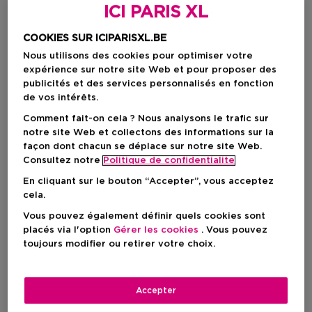
ICI PARIS XL
COOKIES SUR ICIPARISXL.BE
Nous utilisons des cookies pour optimiser votre
expérience sur notre site Web et pour proposer des
publicités et des services personnalisés en fonction
de vos intérêts.
Comment fait-on cela ? Nous analysons le trafic sur
notre site Web et collectons des informations sur la
façon dont chacun se déplace sur notre site Web.
Choisissez votre format
Consultez notre
Politique de confidentialite
En cliquant sur le bouton “Accepter”, vous acceptez
7 G
En stock
cela.
7 G
Vous pouvez également définir quels cookies sont
Prix promotionnel
placés via l'option
Gérer les cookies
. Vous pouvez
48,30 €
toujours modifier ou retirer votre choix.
69,00 €
Prix promotionnel
48,30 €
Accepter
Prix de vente conseillé
69,00 €
-30%