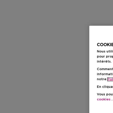
COOKIE
Nous util
pour prop
intérêts.
Comment f
informati
notre
Pol
En cliqua
Vous pouv
cookies
.