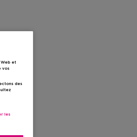
e Web et
e vos
lectons des
sultez
r les