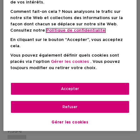
de vos intérêts.
Comment fait-on cela ? Nous analysons le trafic sur
notre site Web et collectons des informations sur la
façon dont chacun se déplace sur notre site Web.
Consultez notre
Politique de confidentialite
En cliquant sur le bouton “Accepter”, vous acceptez
cela.
Vous pouvez également définir quels cookies sont
placés via l'option
Gérer les cookies
. Vous pouvez
toujours modifier ou retirer votre choix.
Exclusif
1
ONLY YOU
Accepter
Uv Gel Nail Polish
Uv Gel Nail Polish - Black Cat
Luck
Refuser
Gérer les cookies
Prix promotionnel
3,97 €
Prix du produit
7,95 €