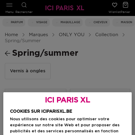
Menu
Rechercher
Wishlist
Panier
PARFUM
VISAGE
MAQUILLAGE
CHEVEUX
MAISON
Home
Marques
ONLY YOU
Collection
Spring/summer
Spring/summer
Vernis à ongles
Filtrer
ICI PARIS XL
COOKIES SUR ICIPARISXL.BE
1 Résultats
Nous utilisons des cookies pour optimiser votre
expérience sur notre site Web et pour proposer des
publicités et des services personnalisés en fonction
-50%