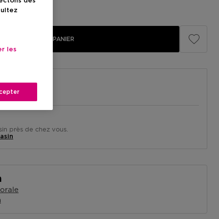
lectons des
illé
119,00 €
sultez
AJOUTER AU PANIER
r les
cepter
in près de chez vous.
asin
n
lorale
n