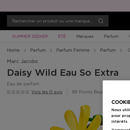
Promotion À Durée Limitée
Promotion À Durée Limitée
SUMMER SEEKER
ÉTÉ
Marques
Parfum
Home
Parfum
Parfum Femme
Parfum
E
Marc Jacobs
Daisy Wild Eau So Extra
eau de parfum
Vois les 0 avis
89 Points Beauty Member
COOKIE
Nous util
pour prop
intérêts.