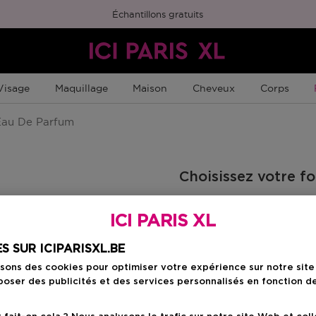
Échantillons gratuits
Visage
Maquillage
Maison
Cheveux
Corps
au De Parfum
Choisissez votre f
30 ML
ICI PARIS XL
Prix promotionn
64,80 €
81,00 €
S SUR ICIPARISXL.BE
isons des cookies pour optimiser votre expérience sur notre sit
oser des publicités et des services personnalisés en fonction d
Prix promot
89,25 €