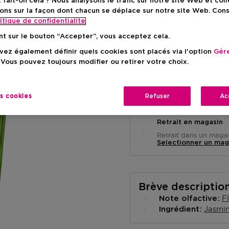
ait-on cela ? Nous analysons le trafic sur notre site Web et col
Prix de vente conse
-25%
ons sur la façon dont chacun se déplace sur notre site Web. Con
itique de confidentialite
nt sur le bouton “Accepter”, vous acceptez cela.
ez également définir quels cookies sont placés via l'option
Gére
 Vous pouvez toujours modifier ou retirer votre choix.
Livraison à domicile
es cookies
Refuser
Ac
-
En stock
Retrait en magasin
Retrait dans un magas
Selectionner un mag
Brève descriptio
F
Note olfactive
Jasmi
Ingrédient