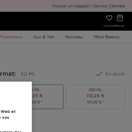
Emballage cadeau gratuit
Trouver un magasin
Service Clientèle
Wishlist
Panier
Promotion À Durée Limitée
Promotions
Sun & Tan
Nouveau
More Beauty
ormat
:
50 ML
En stock
50 ML
100 ML
el
Prix promotionnel
Prix promotionnel
89,25 €
113,25 €
119,00 €
151,00 €
e Web et
e vos
ionnel