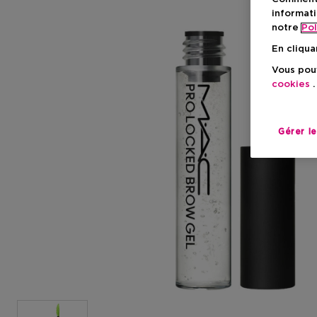
informati
notre
Pol
En cliqua
Vous pouv
cookies
.
Gérer l