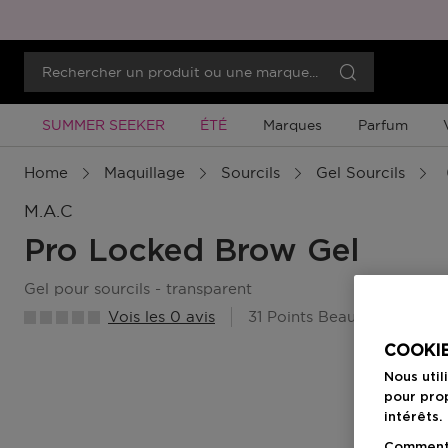
Promotion À Durée Limitée
Promotion À Durée Limitée
SUMMER SEEKER
ÉTÉ
Marques
Parfum
Home
Maquillage
Sourcils
Gel Sourcils
M.a.c
Pro Locked Brow Gel
gel pour sourcils - transparent
Vois les 0 avis
31 Points Beauty Member
COOKIE
Nous util
pour prop
intérêts.
Comment f