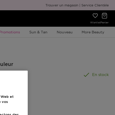
Emballage cadeau gratuit
Trouver un magasin
Service Clientèle
Wishlist
Panier
Promotion À Durée Limitée
Promotions
Sun & Tan
Nouveau
More Beauty
ouleur
En stock
e Web et
e vos
lectons des