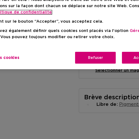
ons sur la façon dont chacun se déplace sur notre site Web. Con
itique de confidentialite
nt sur le bouton “Accepter”, vous acceptez cela.
ez également définir quels cookies sont placés via l'option
Gére
Livraison à domicile
 Vous pouvez toujours modifier ou retirer votre choix.
-
En stock
es cookies
Refuser
Ac
Retrait en magasin
Retrait dans un magas
Selectionner un mag
Brève descriptio
Pigment
Libre de