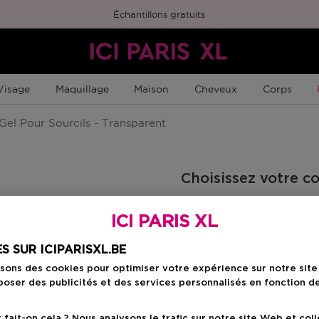
Échantillons gratuits
Visage
Maquillage
Maison
Cheveux
Corps
Gel Pour Sourcils - Transparent
Choisissez votre c
Clear
ICI PARIS XL
S SUR ICIPARISXL.BE
isons des cookies pour optimiser votre expérience sur notre sit
31,00 €
oser des publicités et des services personnalisés en fonction d
ait-on cela ? Nous analysons le trafic sur notre site Web et col