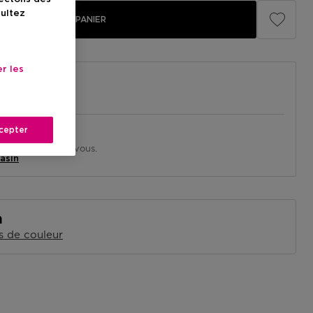
sultez
AJOUTER AU PANIER
r les
cepter
in près de chez vous.
asin
n
s de couleur