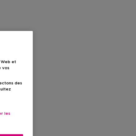
e Web et
e vos
lectons des
sultez
r les