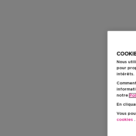
COOKIE
Nous util
pour prop
intérêts.
Comment f
informati
notre
Pol
En cliqua
Vous pouv
cookies
.