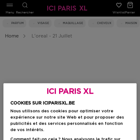
Menu
Rechercher
Wishlist
Panier
PARFUM
VISAGE
MAQUILLAGE
CHEVEUX
MAISON
Home
L'oreal - 21 Juillet
ICI PARIS XL
COOKIES SUR ICIPARISXL.BE
Nous utilisons des cookies pour optimiser votre
expérience sur notre site Web et pour proposer des
publicités et des services personnalisés en fonction
de vos intérêts.
Comment fait-on cela ? Nous analysons le trafic sur