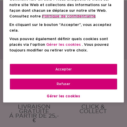
notre site Web et collectons des informations sur la
façon dont chacun se déplace sur notre site Web.
Consultez notre
Politique de confidentialite
En cliquant sur le bouton “Accepter”, vous acceptez
cela.
Vous pouvez également définir quels cookies sont
Avec une gamme étendue de parfums, de produits de soin et cosmétiques,
ICI PARIS XL est le spécialiste beauté par excellence en Belgique.
placés via l'option
Gérer les cookies
. Vous pouvez
Découvrez nos actions, promotions, conseils beauté et trouvez la parfumerie
toujours modifier ou retirer votre choix.
ICI PARIS XL la plus proche de chez vous. Commandez également nos
produits en toute simplicité en ligne !
Accepter
ÉCHANTILLONS
EMBALLAGE
GRATUITS
CADEAU
GRATUIT
Refuser
Gérer les cookies
LIVRAISON
CLICK &
GRATUITE
COLLECT
Á PARTIR DE 25,-
€