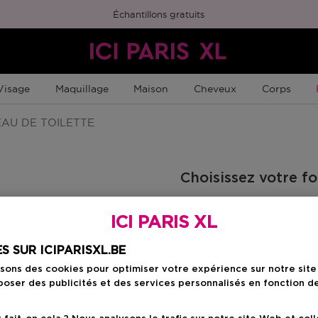
Échantillons gratuits
Visage
Maquillage
Maison
Cheveux
Corps
AU DE TOILETTE
Choisissez votre f
30 ML
ICI PARIS XL
Prix promotionn
28,90 €
34,00 €
S SUR ICIPARISXL.BE
isons des cookies pour optimiser votre expérience sur notre sit
oser des publicités et des services personnalisés en fonction d
Prix promot
28,90 €