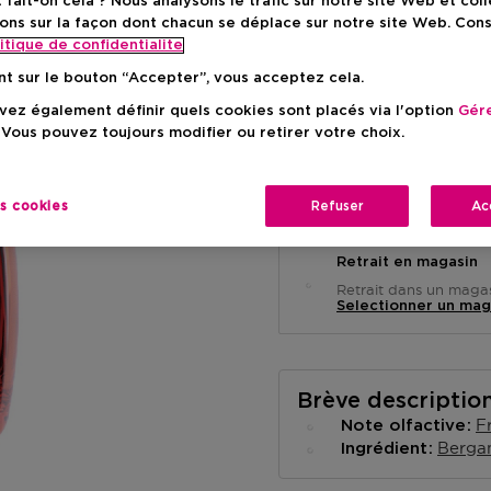
ait-on cela ? Nous analysons le trafic sur notre site Web et col
Prix de vente conse
-15%
ons sur la façon dont chacun se déplace sur notre site Web. Con
itique de confidentialite
nt sur le bouton “Accepter”, vous acceptez cela.
ez également définir quels cookies sont placés via l'option
Gére
 Vous pouvez toujours modifier ou retirer votre choix.
Livraison à domicile
es cookies
Refuser
Ac
-
En stock
Retrait en magasin
Retrait dans un magas
Selectionner un mag
Brève descriptio
F
Note olfactive
Berga
Ingrédient