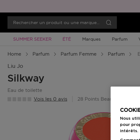
Promotion À Durée Limitée
Promotion À Durée Limitée
SUMMER SEEKER
ÉTÉ
Marques
Parfum
Home
Parfum
Parfum Femme
Parfum
E
Liu Jo
Silkway
eau de toilette
Vois les 0 avis
28 Points Beauty Member
COOKIE
Nous util
pour prop
intérêts.