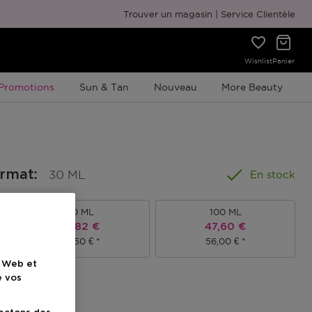
Emballage cadeau gratuit
Trouver un magasin
Service Clientèle
Wishlist
Panier
Promotion À Durée Limitée
Promotions
Sun & Tan
Nouveau
More Beauty
ormat
:
30 ML
En stock
50 ML
100 ML
el
Prix promotionnel
Prix promotionnel
37,82 €
47,60 €
44,50 €
56,00 €
e Web et
e vos
ionnel