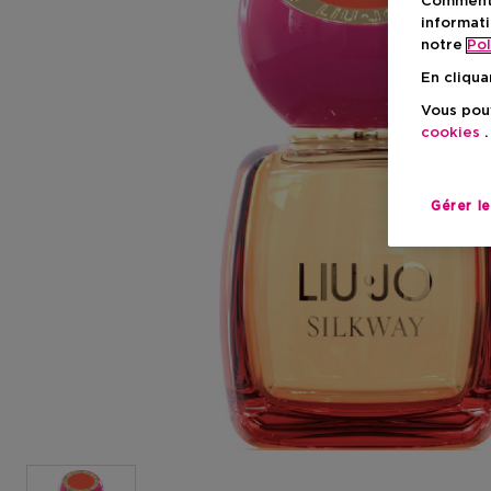
Comment f
informati
notre
Pol
En cliqua
Vous pouv
cookies
.
Gérer l