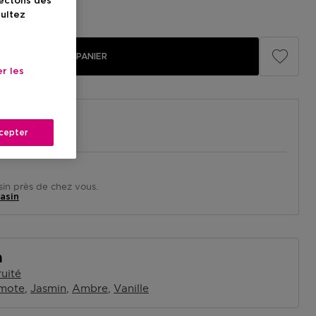
lectons des
illé
34,00 €
sultez
AJOUTER AU PANIER
r les
cepter
in près de chez vous.
asin
n
ruité
mote
Jasmin
Ambre
Vanille