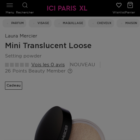
Menu
Rechercher
Wishlist
Panier
PARFUM
VISAGE
MAQUILLAGE
CHEVEUX
MAISON
Laura Mercier
Mini Translucent Loose
setting powder
Vois les 0 avis
NOUVEAU
26 Points Beauty Member
Cadeau