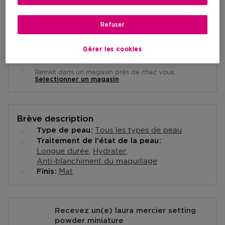
Livraison à domicile
Refuser
-
En stock
Gérer les cookies
Retrait en magasin
Retrait dans un magasin près de chez vous.
Selectionner un magasin
Brève description
Tous les types de peau
Type de peau
Traitement de l'état de la peau
Longue durée
Hydrater
Anti-blanchiment du maquillage
Mat
Finis
Recevez un(e) laura mercier setting
powder miniature