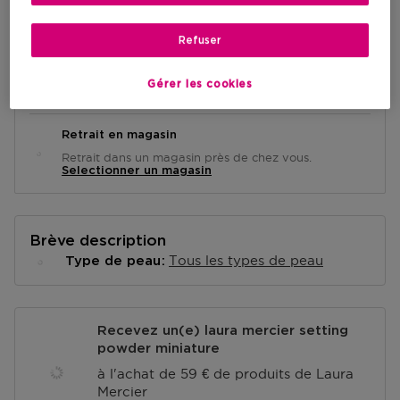
AJOUTER AU PANIER
Refuser
Livraison à domicile
Gérer les cookies
-
En stock
Retrait en magasin
Retrait dans un magasin près de chez vous.
Selectionner un magasin
Brève description
Tous les types de peau
Type de peau
Recevez un(e) laura mercier setting
powder miniature
à l'achat de 59 € de produits de Laura
Mercier