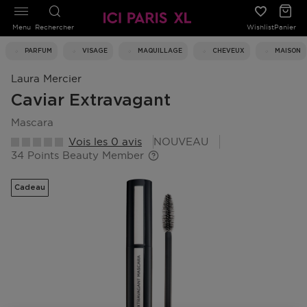
Menu
Rechercher
Wishlist
Panier
PARFUM
VISAGE
MAQUILLAGE
CHEVEUX
MAISON
Laura Mercier
Caviar Extravagant
mascara
Vois les 0 avis
NOUVEAU
34 Points Beauty Member
Cadeau