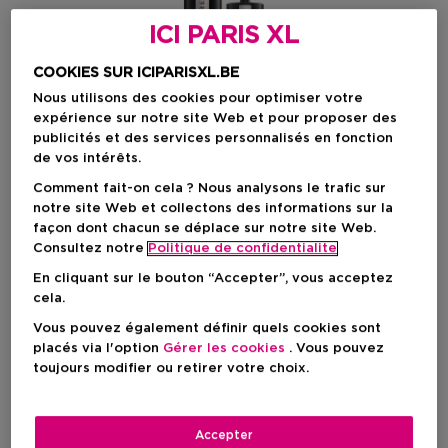
ICI PARIS XL
COOKIES SUR ICIPARISXL.BE
Nous utilisons des cookies pour optimiser votre
expérience sur notre site Web et pour proposer des
publicités et des services personnalisés en fonction
de vos intérêts.
Comment fait-on cela ? Nous analysons le trafic sur
notre site Web et collectons des informations sur la
Choisissez votre format
façon dont chacun se déplace sur notre site Web.
Consultez notre
Politique de confidentialite
8,5 ML
En stock
En cliquant sur le bouton “Accepter”, vous acceptez
cela.
8,5 ML
Vous pouvez également définir quels cookies sont
34,00 €
placés via l'option
Gérer les cookies
. Vous pouvez
toujours modifier ou retirer votre choix.
34,00 €
Accepter